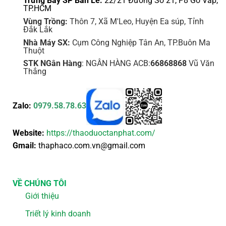
Trưng Bày SP Bán Lẻ:
22/21 Đường Số 21, P8 Gò Vấp,
TP.HCM
Vùng Trồng:
Thôn 7, Xã M'Leo, Huyện Ea súp, Tỉnh
Đắk Lắk
Nhà Máy SX:
Cụm Công Nghiệp Tân An, TP.Buôn Ma
Thuột
STK NGân Hàng
: NGÂN HÀNG ACB:
66868868
Vũ Văn
Thắng
Zalo:
0979.58.78.63
Website:
https://thaoduoctanphat.com/
Gmail:
thaphaco.com.vn@gmail.com
VỀ CHÚNG TÔI
Giới thiệu
Triết lý kinh doanh