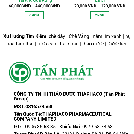
Trái Khổ Qua Rừng
Lá Ổi
oảng
Khoảng
Kho
68,000
VND
–
440,000
VND
20,000
VND
–
120,000
VND
:
giá:
giá:
từ
từ
CHỌN
CHỌN
,000 VND
68,000 VND
20,0
n
đến
đến
Sản
Sản
0,000 VND
440,000 VND
120,
phẩm
phẩm
này
này
Xu Hướng Tìm Kiếm
: chè dây | Chè Vằng | nấm lim xanh | nụ
có
có
hoa tam thất | rượu cần | trái nhàu | thảo dược | Dược liệu
nhiều
nhiều
biến
biến
thể.
thể.
Các
Các
tùy
tùy
chọn
chọn
có
có
thể
thể
CÔNG TY TNHH THẢO DƯỢC THAPHACO (Tấn Phát
được
được
Group)
chọn
chọn
MST:0316573568
trên
trên
Tên Quốc Tế:THAPHACO PHARMACEUTICAL
trang
trang
COMPANY LIMITED
sản
sản
ĐT:
- 0906.35.63.35
Khiếu Nại
: 0979.58.78.63
phẩm
phẩm