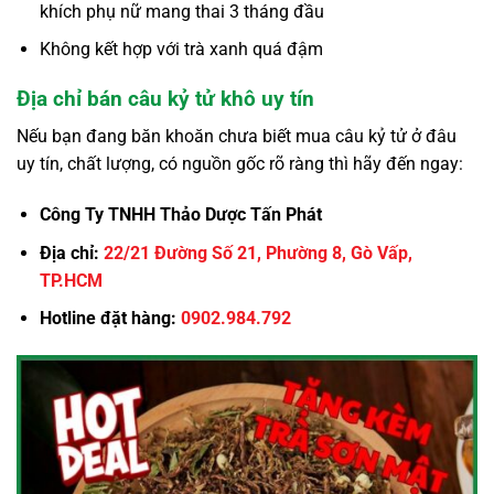
khích phụ nữ mang thai 3 tháng đầu
Không kết hợp với trà xanh quá đậm
Địa chỉ bán câu kỷ tử khô uy tín
Nếu bạn đang băn khoăn chưa biết mua câu kỷ tử ở đâu
uy tín, chất lượng, có nguồn gốc rõ ràng thì hãy đến ngay:
Công Ty TNHH Thảo Dược Tấn Phát
Địa chỉ:
22/21 Đường Số 21, Phường 8, Gò Vấp,
TP.HCM
Hotline đặt hàng:
0902.984.792