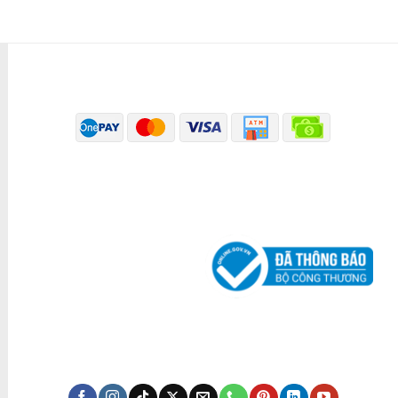
PHƯƠNG THỨC THANH TOÁN
ĐÃ THÔNG BÁO BỘ CÔNG THƯƠNG
KÊNH TRUYỀN THÔNG