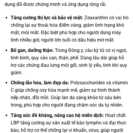
dụng đã được chứng minh và ứng dụng rộng rãi.
Tăng cường thị lực và bảo vệ mắt:
Zeaxanthin có vai trò
chống lại sự thoái hóa điểm vàng, giảm tình trạng khô
mắt, mỏi mắt. Đặc biệt phù hợp cho người dùng máy
tính nhiều giờ, người lớn tuổi có dấu hiệu mờ mắt.
Bổ gan, dưỡng thận:
Trong Đông y, câu kỷ tử có vị ngọt,
tính bình, quy vào can, thận, phế. Dùng lâu dài giúp hỗ
trợ các chứng đau lưng mỏi gối, sinh lý yếu, tinh khí suy
giảm.
Chống lão hóa, làm đẹp da:
Polysaccharides và vitamin
C giúp chống oxy hóa mạnh mẽ, giảm sự hình thành
nếp nhăn, đồi mồi. Giúp làn da sáng khỏe từ sâu bên
trong, phù hợp cho người đang chăm sóc da tự nhiên.
Tăng sức đề kháng, nâng cao hệ miễn dịch:
Hoạt chất
LBP tăng cường sự sản xuất tế bào lympho và đại thực
bào, hỗ trợ cơ thể chống lại vi khuẩn, virus, giúp người