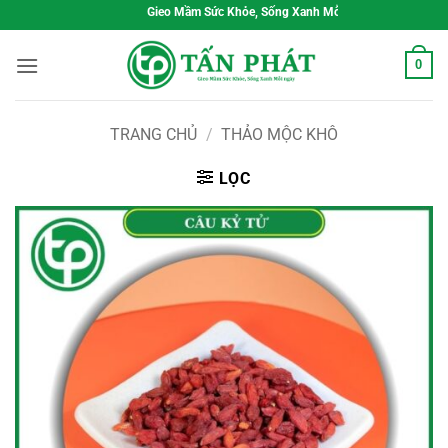
Bỏ
Gieo Mầm Sức Khỏe, Sống Xanh Mỗi Ngày
qua
nội
0
dung
TRANG CHỦ
/
THẢO MỘC KHÔ
LỌC