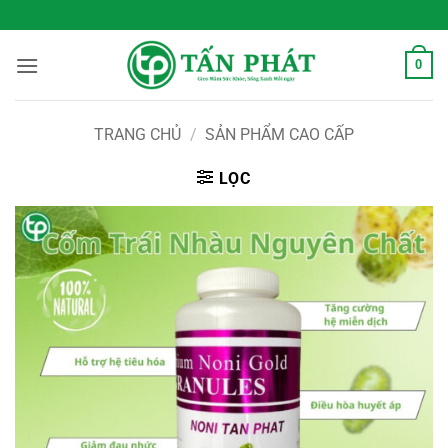
Bỏ
 Sống Xanh Mỗi Ngày
qua
nội
0
dung
TRANG CHỦ
/
SẢN PHẨM CAO CẤP
LỌC