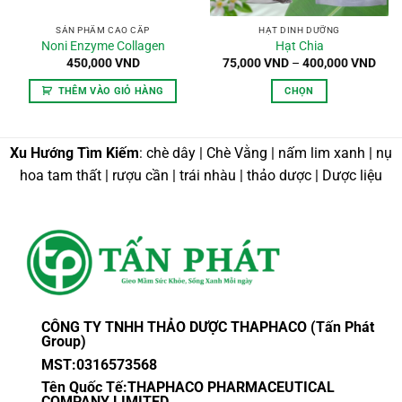
SẢN PHẨM CAO CẤP
HẠT DINH DƯỠNG
Noni Enzyme Collagen
Hạt Chia
Kho
450,000
VND
75,000
VND
–
400,000
VND
giá:
từ
THÊM VÀO GIỎ HÀNG
CHỌN
75,0
đến
Sản
400,
phẩm
này
Xu Hướng Tìm Kiếm
: chè dây | Chè Vằng | nấm lim xanh | nụ
có
hoa tam thất | rượu cần | trái nhàu | thảo dược | Dược liệu
nhiều
biến
thể.
Các
tùy
chọn
có
thể
CÔNG TY TNHH THẢO DƯỢC THAPHACO (Tấn Phát
được
Group)
chọn
MST:0316573568
trên
Tên Quốc Tế:THAPHACO PHARMACEUTICAL
trang
COMPANY LIMITED