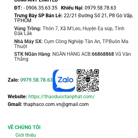
sản
ĐT:
- 0906.35.63.35
Khiếu Nại
: 0979.58.78.63
phẩm
Trưng Bày SP Bán Lẻ:
22/21 Đường Số 21, P8 Gò Vấp,
TP.HCM
Vùng Trồng:
Thôn 7, Xã M'Leo, Huyện Ea súp, Tỉnh
Đắk Lắk
Nhà Máy SX:
Cụm Công Nghiệp Tân An, TP.Buôn Ma
Thuột
STK NGân Hàng
: NGÂN HÀNG ACB:
66868868
Vũ Văn
Thắng
Zalo:
0979.58.78.63
Website:
https://thaoduoctanphat.com/
Gmail:
thaphaco.com.vn@gmail.com
VỀ CHÚNG TÔI
Giới thiệu