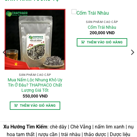
SẢN PHẨM CAO CẤP
Cốm Trái Nhàu
oảng
200,000
VND
:
THÊM VÀO GIỎ HÀNG
,000 VND
n
0,000 VND
SẢN PHẨM CAO CẤP
Mua Nấm Lộc Nhung Khô Uy
Tín Ở Đâu? THAPHACO Chất
Lượng Giá Tốt
550,000
VND
THÊM VÀO GIỎ HÀNG
Xu Hướng Tìm Kiếm
: chè dây | Chè Vằng | nấm lim xanh | nụ
hoa tam thất | rượu cần | trái nhàu | thảo dược | Dược liệu