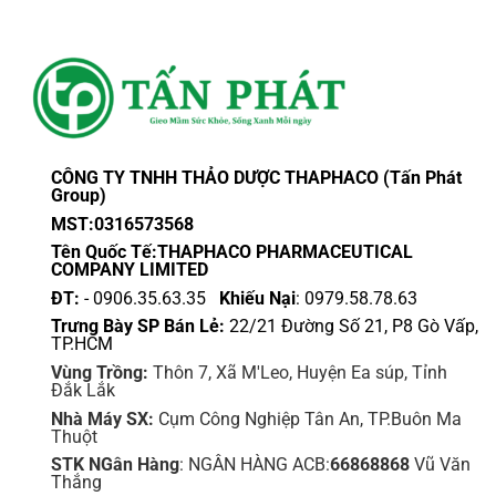
CÔNG TY TNHH THẢO DƯỢC THAPHACO (Tấn Phát
Group)
MST:0316573568
Tên Quốc Tế:THAPHACO PHARMACEUTICAL
COMPANY LIMITED
ĐT:
- 0906.35.63.35
Khiếu Nại
: 0979.58.78.63
Trưng Bày SP Bán Lẻ:
22/21 Đường Số 21, P8 Gò Vấp,
TP.HCM
Vùng Trồng:
Thôn 7, Xã M'Leo, Huyện Ea súp, Tỉnh
Đắk Lắk
Nhà Máy SX:
Cụm Công Nghiệp Tân An, TP.Buôn Ma
Thuột
STK NGân Hàng
: NGÂN HÀNG ACB:
66868868
Vũ Văn
Thắng