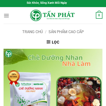
Bỏ
Sức Khỏe, Sống Xanh Mỗi Ngày
qua
nội
0
dung
TRANG CHỦ
/
SẢN PHẨM CAO CẤP
LỌC