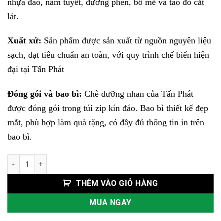
nhựa đào, nấm tuyết, đường phèn, bồ mễ và táo đỏ cắt
lát.
Xuất xứ:
Sản phẩm được sản xuất từ nguồn nguyên liệu
sạch, đạt tiêu chuẩn an toàn, với quy trình chế biến hiện
đại tại Tấn Phát
Đóng gói và bao bì:
Chè dưỡng nhan của Tấn Phát
được đóng gói trong túi zip kín đáo. Bao bì thiết kế đẹp
mắt, phù hợp làm quà tặng, có đầy đủ thông tin in trên
bao bì.
Chè Dưỡng Nhan 10 Vị số lượng
THÊM VÀO GIỎ HÀNG
MUA NGAY