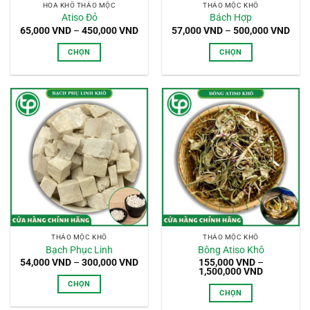
HOA KHÔ THẢO MỘC
THẢO MỘC KHÔ
Atiso Đỏ
Bách Hợp
Khoảng
Kho
65,000
VND
–
450,000
VND
57,000
VND
–
500,000
VND
giá:
giá:
từ
từ
CHỌN
CHỌN
65,000 VND
57,0
đến
đến
Sản
Sản
450,000 VND
500,
phẩm
phẩm
này
này
có
có
nhiều
nhiều
biến
biến
thể.
thể.
Các
Các
tùy
tùy
chọn
chọn
có
có
thể
thể
THẢO MỘC KHÔ
THẢO MỘC KHÔ
được
được
Bạch Phục Linh
Bông Atiso Khô
chọn
chọn
Khoảng
54,000
VND
–
300,000
VND
155,000
VND
–
giá:
Khoảng
trên
trên
1,500,000
VND
từ
giá:
CHỌN
trang
trang
54,000 VND
từ
CHỌN
đến
155,000 V
Sản
sản
sản
300,000 VND
đến
Sản