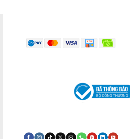
PHƯƠNG THỨC THANH TOÁN
ĐÃ THÔNG BÁO BỘ CÔNG THƯƠNG
KÊNH TRUYỀN THÔNG