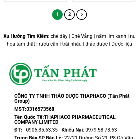
250,000 VND
600,
phẩm
phẩm
phẩm
phẩm
này
này
1
2
có
có
nhiều
nhiều
biến
biến
Xu Hướng Tìm Kiếm
: chè dây | Chè Vằng | nấm lim xanh | nụ
thể.
thể.
hoa tam thất | rượu cần | trái nhàu | thảo dược | Dược liệu
Các
Các
tùy
tùy
chọn
chọn
có
có
thể
thể
được
được
chọn
chọn
trên
trên
CÔNG TY TNHH THẢO DƯỢC THAPHACO (Tấn Phát
trang
trang
Group)
sản
sản
MST:0316573568
phẩm
phẩm
Tên Quốc Tế:THAPHACO PHARMACEUTICAL
COMPANY LIMITED
ĐT:
- 0906.35.63.35
Khiếu Nại
: 0979.58.78.63
Trưng Bày SP Bán Lẻ:
22/21 Đường Số 21, P8 Gò Vấp,