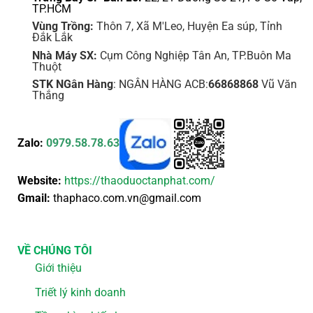
TP.HCM
Vùng Trồng:
Thôn 7, Xã M'Leo, Huyện Ea súp, Tỉnh
Đắk Lắk
Nhà Máy SX:
Cụm Công Nghiệp Tân An, TP.Buôn Ma
Thuột
STK NGân Hàng
: NGÂN HÀNG ACB:
66868868
Vũ Văn
Thắng
Zalo:
0979.58.78.63
Website:
https://thaoduoctanphat.com/
Gmail:
thaphaco.com.vn@gmail.com
VỀ CHÚNG TÔI
Giới thiệu
Triết lý kinh doanh