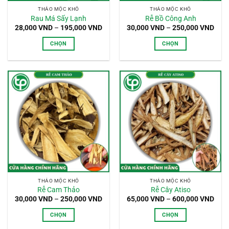
thể
thể
THẢO MỘC KHÔ
THẢO MỘC KHÔ
được
được
Rau Má Sấy Lạnh
Rễ Bồ Công Anh
chọn
chọn
Khoảng
Kho
28,000
VND
–
195,000
VND
30,000
VND
–
250,000
VND
giá:
giá:
trên
trên
từ
từ
CHỌN
CHỌN
trang
trang
28,000 VND
30,0
đến
đến
Sản
Sản
sản
sản
195,000 VND
250,
phẩm
phẩm
phẩm
phẩm
này
này
có
có
nhiều
nhiều
biến
biến
thể.
thể.
Các
Các
tùy
tùy
chọn
chọn
có
có
thể
thể
THẢO MỘC KHÔ
THẢO MỘC KHÔ
được
được
Rễ Cam Thảo
Rễ Cây Atiso
chọn
chọn
Khoảng
Kho
30,000
VND
–
250,000
VND
65,000
VND
–
600,000
VND
giá:
giá:
trên
trên
từ
từ
CHỌN
CHỌN
trang
trang
30,000 VND
65,0
đến
đến
Sản
Sản
sản
sản