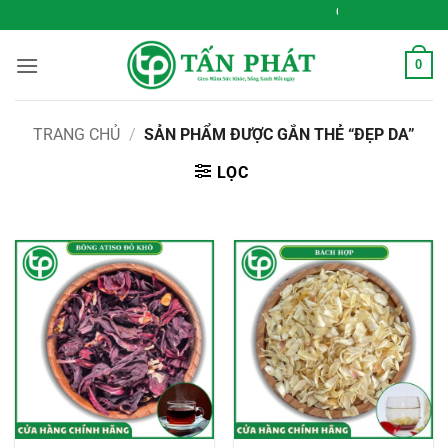
Bỏ
Gieo Mầm Sức Khỏe, Sống
qua
nội
0
dung
TRANG CHỦ
/
SẢN PHẨM ĐƯỢC GẮN THẺ “ĐẸP DA”
LỌC