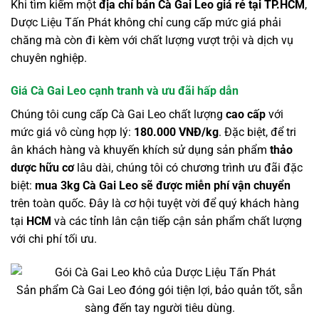
Khi tìm kiếm một
địa chỉ bán Cà Gai Leo giá rẻ tại TP.HCM
,
Dược Liệu Tấn Phát không chỉ cung cấp mức giá phải
chăng mà còn đi kèm với chất lượng vượt trội và dịch vụ
chuyên nghiệp.
Giá Cà Gai Leo cạnh tranh và ưu đãi hấp dẫn
Chúng tôi cung cấp Cà Gai Leo chất lượng
cao cấp
với
mức giá vô cùng hợp lý:
180.000 VNĐ/kg
. Đặc biệt, để tri
ân khách hàng và khuyến khích sử dụng sản phẩm
thảo
dược hữu cơ
lâu dài, chúng tôi có chương trình ưu đãi đặc
biệt:
mua 3kg Cà Gai Leo sẽ được miễn phí vận chuyển
trên toàn quốc. Đây là cơ hội tuyệt vời để quý khách hàng
tại
HCM
và các tỉnh lân cận tiếp cận sản phẩm chất lượng
với chi phí tối ưu.
Sản phẩm Cà Gai Leo đóng gói tiện lợi, bảo quản tốt, sẵn
sàng đến tay người tiêu dùng.