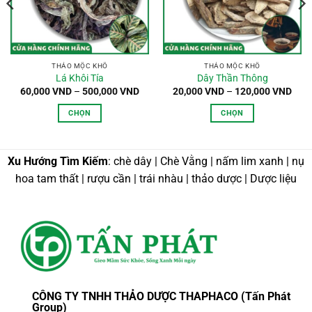
n
0,000 VND
THẢO MỘC KHÔ
THẢO MỘC KHÔ
Lá Khôi Tía
Dây Thần Thông
Khoảng
Kho
60,000
VND
–
500,000
VND
20,000
VND
–
120,000
VND
giá:
giá:
từ
từ
CHỌN
CHỌN
60,000 VND
20,0
đến
đến
Sản
Sản
500,000 VND
120,
phẩm
phẩm
này
này
Xu Hướng Tìm Kiếm
: chè dây | Chè Vằng | nấm lim xanh | nụ
có
có
hoa tam thất | rượu cần | trái nhàu | thảo dược | Dược liệu
nhiều
nhiều
biến
biến
thể.
thể.
Các
Các
tùy
tùy
chọn
chọn
có
có
thể
thể
CÔNG TY TNHH THẢO DƯỢC THAPHACO (Tấn Phát
được
được
Group)