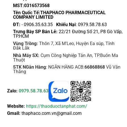
chọn
chọn
MST:0316573568
trên
trên
Tên Quốc Tế:THAPHACO PHARMACEUTICAL
trang
trang
COMPANY LIMITED
sản
sản
ĐT:
- 0906.35.63.35
Khiếu Nại
: 0979.58.78.63
phẩm
phẩm
Trưng Bày SP Bán Lẻ:
22/21 Đường Số 21, P8 Gò Vấp,
TP.HCM
Vùng Trồng:
Thôn 7, Xã M'Leo, Huyện Ea súp, Tỉnh
Đắk Lắk
Nhà Máy SX:
Cụm Công Nghiệp Tân An, TP.Buôn Ma
Thuột
STK NGân Hàng
: NGÂN HÀNG ACB:
66868868
Vũ Văn
Thắng
Zalo:
0979.58.78.63
Website:
https://thaoduoctanphat.com/
Gmail:
thaphaco.com.vn@gmail.com