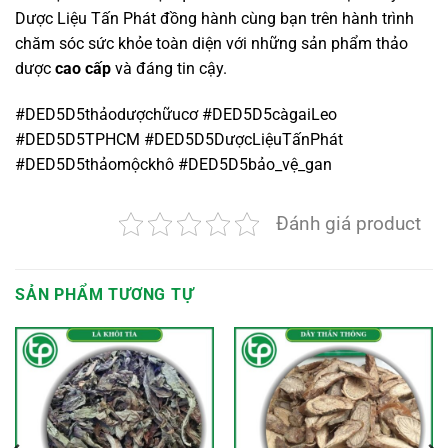
Dược Liệu Tấn Phát đồng hành cùng bạn trên hành trình
chăm sóc sức khỏe toàn diện với những sản phẩm thảo
dược
cao cấp
và đáng tin cậy.
#DED5D5thảodượchữucơ #DED5D5càgaiLeo
#DED5D5TPHCM #DED5D5DượcLiệuTấnPhát
#DED5D5thảomộckhô #DED5D5bảo_vệ_gan
Đánh giá product
SẢN PHẨM TƯƠNG TỰ
oảng
:
,000 VND