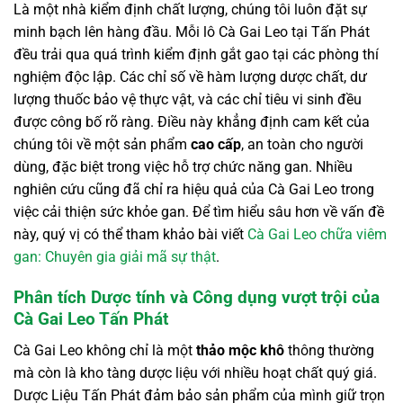
Là một nhà kiểm định chất lượng, chúng tôi luôn đặt sự
minh bạch lên hàng đầu. Mỗi lô Cà Gai Leo tại Tấn Phát
đều trải qua quá trình kiểm định gắt gao tại các phòng thí
nghiệm độc lập. Các chỉ số về hàm lượng dược chất, dư
lượng thuốc bảo vệ thực vật, và các chỉ tiêu vi sinh đều
được công bố rõ ràng. Điều này khẳng định cam kết của
chúng tôi về một sản phẩm
cao cấp
, an toàn cho người
dùng, đặc biệt trong việc hỗ trợ chức năng gan. Nhiều
nghiên cứu cũng đã chỉ ra hiệu quả của Cà Gai Leo trong
việc cải thiện sức khỏe gan. Để tìm hiểu sâu hơn về vấn đề
này, quý vị có thể tham khảo bài viết
Cà Gai Leo chữa viêm
gan: Chuyên gia giải mã sự thật
.
Phân tích Dược tính và Công dụng vượt trội của
Cà Gai Leo Tấn Phát
Cà Gai Leo không chỉ là một
thảo mộc khô
thông thường
mà còn là kho tàng dược liệu với nhiều hoạt chất quý giá.
Dược Liệu Tấn Phát đảm bảo sản phẩm của mình giữ trọn