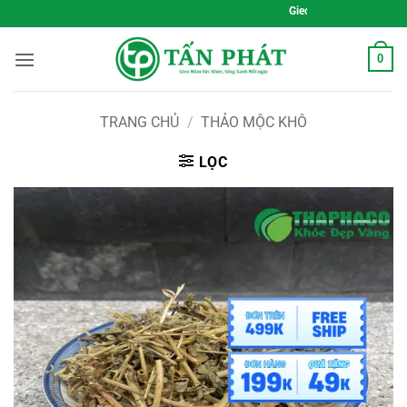
Bỏ
Gieo Mầm Sức Khỏe, Sống Xanh Mỗi
qua
nội
0
dung
TRANG CHỦ
/
THẢO MỘC KHÔ
LỌC