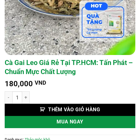
Cà Gai Leo Giá Rẻ Tại TP.HCM: Tấn Phát –
Chuẩn Mực Chất Lượng
180,000
VND
Cà Gai Leo Giá Rẻ Tại TP.HCM: Tấn Phát - Chuẩn Mực Chất Lượng s
THÊM VÀO GIỎ HÀNG
MUA NGAY
Danh mục:
Thảo mộc khô