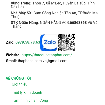
Vùng Trồng:
Thôn 7, Xã M'Leo, Huyện Ea súp, Tỉnh
Đắk Lắk
Nhà Máy SX:
Cụm Công Nghiệp Tân An, TP.Buôn Ma
Thuột
STK NGân Hàng
: NGÂN HÀNG ACB:
66868868
Vũ Văn
Thắng
Zalo:
0979.58.78.63
Website:
https://thaoduoctanphat.com/
Gmail:
thaphaco.com.vn@gmail.com
VỀ CHÚNG TÔI
Giới thiệu
Triết lý kinh doanh
Tầm nhìn chiến lượng