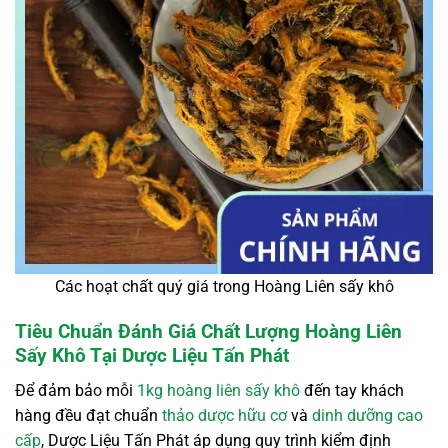
Các hoạt chất quý giá trong Hoàng Liên sấy khô
Tiêu Chuẩn Đánh Giá Chất Lượng Hoàng Liên
Sấy Khô Tại Dược Liệu Tấn Phát
Để đảm bảo mỗi
1kg hoàng liên sấy khô
đến tay khách
hàng đều đạt chuẩn
thảo dược hữu cơ
và
dinh dưỡng cao
cấp
, Dược Liệu Tấn Phát áp dụng quy trình kiểm định