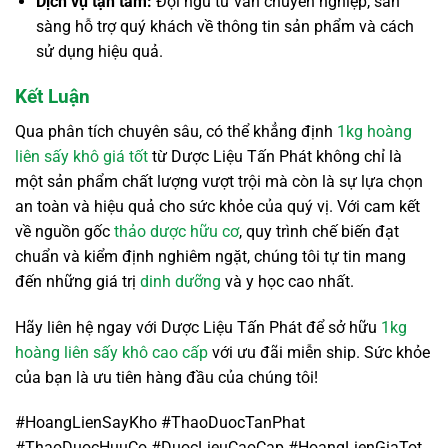
Dịch vụ tận tâm:
Đội ngũ tư vấn chuyên nghiệp, sẵn
sàng hỗ trợ quý khách về thông tin sản phẩm và cách
sử dụng hiệu quả.
Kết Luận
Qua phân tích chuyên sâu, có thể khẳng định
1kg hoàng
liên sấy khô giá tốt
từ Dược Liệu Tấn Phát không chỉ là
một sản phẩm chất lượng vượt trội mà còn là sự lựa chọn
an toàn và hiệu quả cho sức khỏe của quý vị. Với cam kết
về nguồn gốc
thảo dược hữu cơ
, quy trình chế biến đạt
chuẩn và kiểm định nghiêm ngặt, chúng tôi tự tin mang
đến những giá trị
dinh dưỡng
và y học cao nhất.
Hãy liên hệ ngay với Dược Liệu Tấn Phát để sở hữu
1kg
hoàng liên sấy khô
cao cấp
với ưu đãi miễn ship. Sức khỏe
của bạn là ưu tiên hàng đầu của chúng tôi!
#HoangLienSayKho #ThaoDuocTanPhat
#ThaoDuocHuuCo #DuocLieuCaoCap #HoangLienGiaTot