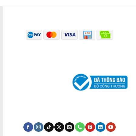
PHƯƠNG THỨC THANH TOÁN
ĐÃ THÔNG BÁO BỘ CÔNG THƯƠNG
KÊNH TRUYỀN THÔNG