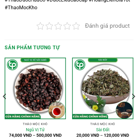
#ThaoMocKho
Đánh giá product
SẢN PHẨM TƯƠNG TỰ
THẢO MỘC KHÔ
THẢO MỘC KHÔ
Ngũ Vị Tử
Sài Đất
oảng
Khoảng
Kho
74,000
VND
–
500,000
VND
20,000
VND
–
120,000
VND