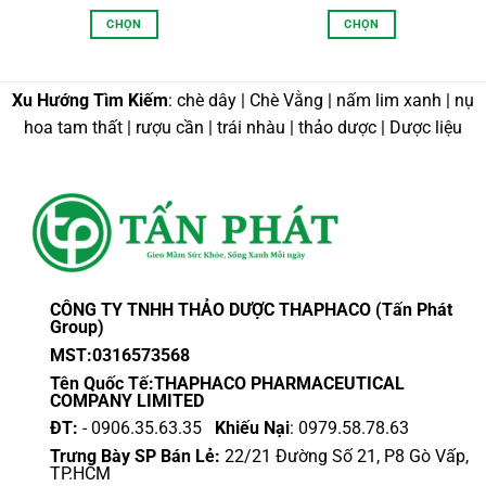
:
giá:
giá:
từ
từ
CHỌN
CHỌN
,000 VND
74,000 VND
20,0
n
đến
đến
Sản
Sản
0,000 VND
500,000 VND
120,
phẩm
phẩm
này
này
Xu Hướng Tìm Kiếm
: chè dây | Chè Vằng | nấm lim xanh | nụ
có
có
hoa tam thất | rượu cần | trái nhàu | thảo dược | Dược liệu
nhiều
nhiều
biến
biến
thể.
thể.
Các
Các
tùy
tùy
chọn
chọn
có
có
thể
thể
CÔNG TY TNHH THẢO DƯỢC THAPHACO (Tấn Phát
được
được
Group)
chọn
chọn
MST:0316573568
trên
trên
Tên Quốc Tế:THAPHACO PHARMACEUTICAL
trang
trang
COMPANY LIMITED
sản
sản
ĐT:
- 0906.35.63.35
Khiếu Nại
: 0979.58.78.63
phẩm
phẩm
Trưng Bày SP Bán Lẻ:
22/21 Đường Số 21, P8 Gò Vấp,
TP.HCM