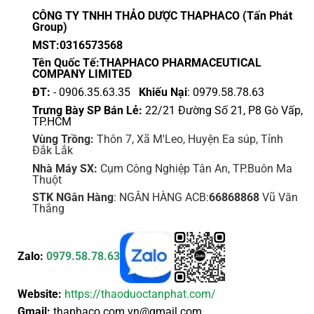
thể
thể
CÔNG TY TNHH THẢO DƯỢC THAPHACO (Tấn Phát
được
được
Group)
chọn
chọn
MST:0316573568
trên
trên
Tên Quốc Tế:THAPHACO PHARMACEUTICAL
trang
trang
COMPANY LIMITED
sản
sản
ĐT:
- 0906.35.63.35
Khiếu Nại
: 0979.58.78.63
phẩm
phẩm
Trưng Bày SP Bán Lẻ:
22/21 Đường Số 21, P8 Gò Vấp,
TP.HCM
Vùng Trồng:
Thôn 7, Xã M'Leo, Huyện Ea súp, Tỉnh
Đắk Lắk
Nhà Máy SX:
Cụm Công Nghiệp Tân An, TP.Buôn Ma
Thuột
STK NGân Hàng
: NGÂN HÀNG ACB:
66868868
Vũ Văn
Thắng
Zalo:
0979.58.78.63
Website:
https://thaoduoctanphat.com/
Gmail:
thaphaco.com.vn@gmail.com