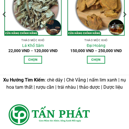
THẢO MỘC KHÔ
THẢO MỘC KHÔ
Lá Khổ Sâm
Đại Hoàng
oảng
Khoảng
Kho
22,000
VND
–
120,000
VND
150,000
VND
–
250,000
VND
:
giá:
giá:
từ
từ
CHỌN
CHỌN
,000 VND
22,000 VND
150
n
đến
đến
Sản
Sản
0,000 VND
120,000 VND
250
phẩm
phẩm
này
này
Xu Hướng Tìm Kiếm
: chè dây | Chè Vằng | nấm lim xanh | nụ
có
có
hoa tam thất | rượu cần | trái nhàu | thảo dược | Dược liệu
nhiều
nhiều
biến
biến
thể.
thể.
Các
Các
tùy
tùy
chọn
chọn
có
có