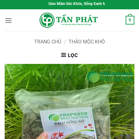
Bỏ
Gieo Mầm Sức Khỏe, Sống Xanh Mỗi Ngày
qua
nội
0
dung
TRANG CHỦ
/
THẢO MỘC KHÔ
LỌC