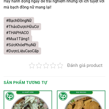
Hãy hành động ngay để trải nghiệm những lợi ích tuyệt vời
mà bạch đồng nữ mang lại!
#BạchĐồngNữ
#ThảoDượcHữuCơ
#THAPHACO
#Mua1Tặng1
#SứcKhỏePhụNữ
#DượcLiệuCaoCấp
Đánh giá product
SẢN PHẨM TƯƠNG TỰ