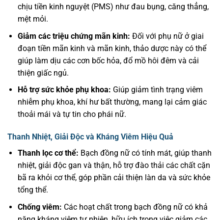
chịu tiền kinh nguyệt (PMS) như đau bụng, căng thẳng,
mệt mỏi.
Giảm các triệu chứng mãn kinh:
Đối với phụ nữ ở giai
đoạn tiền mãn kinh và mãn kinh, thảo dược này có thể
giúp làm dịu các cơn bốc hỏa, đổ mồ hôi đêm và cải
thiện giấc ngủ.
Hỗ trợ sức khỏe phụ khoa:
Giúp giảm tình trạng viêm
nhiễm phụ khoa, khí hư bất thường, mang lại cảm giác
thoải mái và tự tin cho phái nữ.
Thanh Nhiệt, Giải Độc và Kháng Viêm Hiệu Quả
Thanh lọc cơ thể:
Bạch đồng nữ có tính mát, giúp thanh
nhiệt, giải độc gan và thận, hỗ trợ đào thải các chất cặn
bã ra khỏi cơ thể, góp phần cải thiện làn da và sức khỏe
tổng thể.
Chống viêm:
Các hoạt chất trong bạch đồng nữ có khả
năng kháng viêm tự nhiên, hữu ích trong việc giảm các