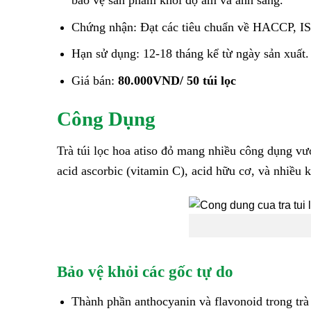
bảo vệ sản phẩm khỏi độ ẩm và ánh sáng.
Chứng nhận: Đạt các tiêu chuẩn về HACCP, 
Hạn sử dụng: 12-18 tháng kể từ ngày sản xuất.
Giá bán:
80.000VND/ 50 túi lọc
Công Dụng
Trà túi lọc hoa atiso đỏ mang nhiều công dụng vư
acid ascorbic (vitamin C), acid hữu cơ, và nhiều 
Bảo vệ khỏi các gốc tự do
Thành phần anthocyanin và flavonoid trong trà 