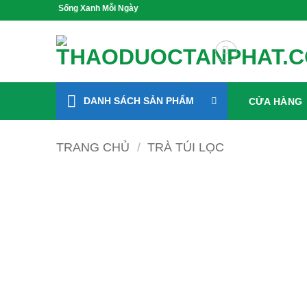
Bỏ
ỏe, Sống Xanh Mỗi Ngày
qua
nội
dung
DANH SÁCH SẢN PHẨM
CỬA HÀNG
TRANG CHỦ
/
TRÀ TÚI LỌC