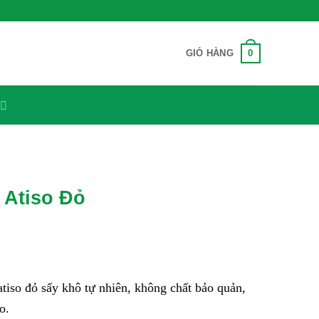
0
GIỎ HÀNG
 Atiso Đỏ
iso đỏ sấy khô tự nhiên, không chất bảo quản,
o.