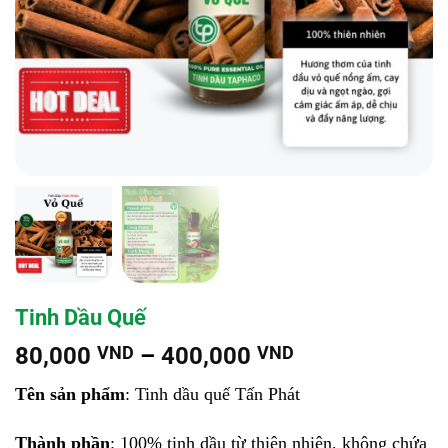
Tinh Dầu Quế
Khoảng
80,000
VND
–
400,000
VND
giá:
Tên sản phẩm
: Tinh dầu quế Tấn Phát
từ
80,000 VND
Thành phần
: 100% tinh dầu từ thiên nhiên, không chứa