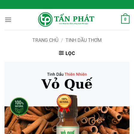
Bỏ
 Sống Xanh Mỗi Ngày
qua
nội
0
dung
TRANG CHỦ
/
TINH DẦU THƠM
LỌC