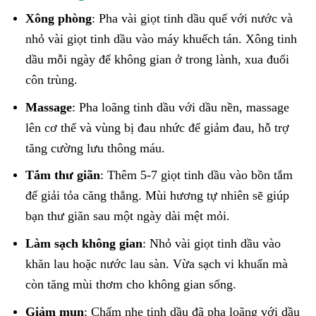
Xông phòng
: Pha vài giọt tinh dầu quế với nước và
nhỏ vài giọt tinh dầu vào máy khuếch tán. Xông tinh
dầu mỗi ngày để không gian ở trong lành, xua đuổi
côn trùng.
Massage
: Pha loãng tinh dầu với dầu nền, massage
lên cơ thể và vùng bị đau nhức để giảm đau, hỗ trợ
tăng cường lưu thông máu.
Tắm thư giãn
: Thêm 5-7 giọt tinh dầu vào bồn tắm
để giải tỏa căng thẳng. Mùi hương tự nhiên sẽ giúp
bạn thư giãn sau một ngày dài mệt mỏi.
Làm sạch không gian
: Nhỏ vài giọt tinh dầu vào
khăn lau hoặc nước lau sàn. Vừa sạch vi khuẩn mà
còn tăng mùi thơm cho không gian sống.
Giảm mụn
: Chấm nhẹ tinh dầu đã pha loãng với dầu