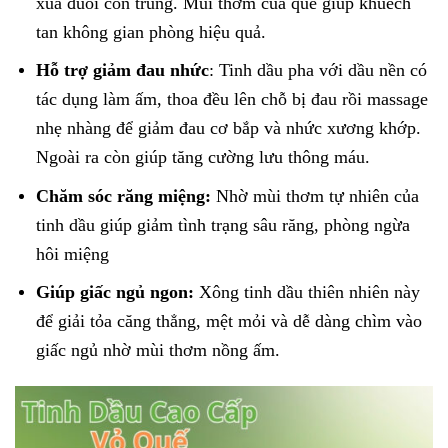
xua đuổi côn trùng. Mùi thơm của quế giúp khuếch
tan không gian phòng hiệu quả.
Hỗ trợ giảm đau nhức
: Tinh dầu pha với dầu nền có
tác dụng làm ấm, thoa đều lên chỗ bị đau rồi massage
nhẹ nhàng để giảm đau cơ bắp và nhức xương khớp.
Ngoài ra còn giúp tăng cường lưu thông máu.
Chăm sóc răng miệng:
Nhờ mùi thơm tự nhiên của
tinh dầu giúp giảm tình trạng sâu răng, phòng ngừa
hôi miệng
Giúp giấc ngủ ngon:
Xông tinh dầu thiên nhiên này
để giải tỏa căng thẳng, mệt mỏi và dễ dàng chìm vào
giấc ngủ nhờ mùi thơm nồng ấm.