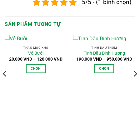
5/5 - (1 bình chọn)
SẢN PHẨM TƯƠNG TỰ
THẢO MỘC KHÔ
TINH DẦU THƠM
Vỏ Bưởi
Tinh Dầu Đinh Hương
oảng
Khoảng
Kho
20,000
VND
–
120,000
VND
190,000
VND
–
950,000
VND
:
giá:
giá:
từ
từ
CHỌN
CHỌN
,000 VND
20,000 VND
190
n
đến
đến
Sản
Sản
0,000 VND
120,000 VND
950
phẩm
phẩm
này
này
có
có
nhiều
nhiều
biến
biến
thể.
thể.
Các
Các
tùy
tùy
chọn
chọn