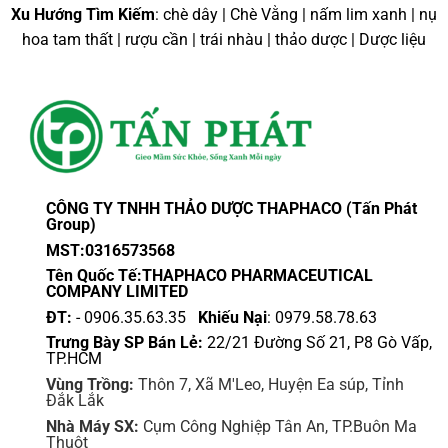
có
có
Xu Hướng Tìm Kiếm
: chè dây | Chè Vằng | nấm lim xanh | nụ
thể
thể
hoa tam thất | rượu cần | trái nhàu | thảo dược | Dược liệu
được
được
chọn
chọn
trên
trên
trang
trang
sản
sản
phẩm
phẩm
CÔNG TY TNHH THẢO DƯỢC THAPHACO (Tấn Phát
Group)
MST:0316573568
Tên Quốc Tế:THAPHACO PHARMACEUTICAL
COMPANY LIMITED
ĐT:
- 0906.35.63.35
Khiếu Nại
: 0979.58.78.63
Trưng Bày SP Bán Lẻ:
22/21 Đường Số 21, P8 Gò Vấp,
TP.HCM
Vùng Trồng:
Thôn 7, Xã M'Leo, Huyện Ea súp, Tỉnh
Đắk Lắk
Nhà Máy SX:
Cụm Công Nghiệp Tân An, TP.Buôn Ma
Thuột