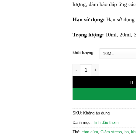
lượng, đảm bảo đáp ứng các 
Hạn sử dụng:
Hạn sử dụng k
Trọng lượng:
10ml, 20ml, 
khối lượng
Tinh Dầu Khuynh Diệp số lượ
SKU:
Không áp dụng
Danh mục:
Tinh dầu thơm
Thẻ:
cảm cúm
,
Giảm stress
,
ho
,
kh