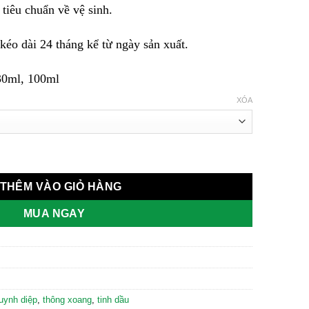
tiêu chuẩn về vệ sinh.
éo dài 24 tháng kể từ ngày sản xuất.
30ml, 100ml
XÓA
ng
THÊM VÀO GIỎ HÀNG
MUA NGAY
uynh diệp
,
thông xoang
,
tinh dầu