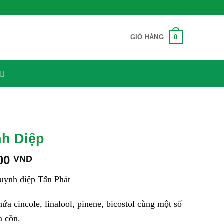
0
GIỎ HÀNG
h Diệp
Khoảng
000
VND
giá:
uynh diệp Tấn Phát
từ
80,000 VND
ứa cincole, linalool, pinene, bicostol cùng một số
đến
400,000 VND
a cồn.