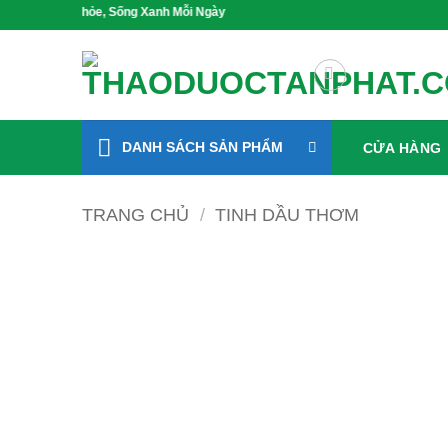
Bỏ
c Khỏe, Sống Xanh Mỗi Ngày
qua
nội
dung
DANH SÁCH SẢN PHẨM
CỬA HÀNG
TRANG CHỦ
/
TINH DẦU THƠM