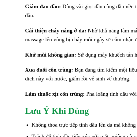
Giảm đau đầu:
Dùng vài giọt dầu cùng dầu nền t
đầu.
Cải thiện cháy nắng ở da:
Nhờ khả năng làm mát 
massage lên vùng bị cháy mỗi ngày sẽ cảm nhận đ
Khử mùi không gian:
Sử dụng máy khuếch tán ho
Xua đuổi côn trùng:
Bạn đang tìm kiếm một liều 
dịch này với nước, giấm rồi vệ sinh vế thương.
Làm thuốc xịt côn trùng:
Pha loãng tinh dầu với
Lưu Ý Khi Dùng
Không thoa trực tiếp tinh dầu lên da mà không
Tránh để tinh dầu tiếp xúc với mắt, miệng và 