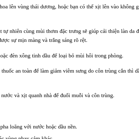
hoa lên vùng thái dương, hoặc bạn có thể xịt lên vào không g
tự nhiên cùng mùi thơm đặc trưng sẽ giúp cải thiện làn da đ
ược sự mịn màng và trắng sáng rõ rệt.
ặc đèn xông tinh dầu để loại bỏ mùi hôi trong phòng.
thuốc an toàn để làm giảm viêm sưng do côn trùng cắn thì d
 nước và xịt quanh nhà để đuổi muỗi và côn trùng.
 pha loãng với nước hoặc dầu nền.
các vùng nhạy cảm khác.