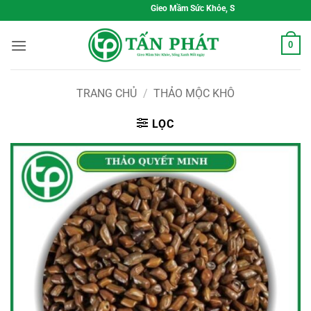
Bỏ
Gieo Mầm Sức Khỏe, Sống Xanh Mỗi Ngày
qua
nội
0
dung
TRANG CHỦ
/
THẢO MỘC KHÔ
LỌC