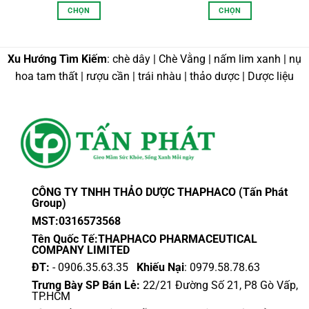
từ
từ
CHỌN
CHỌN
,000 VND
60,000 VND
20,0
n
đến
đến
Sản
Sản
0,000 VND
500,000 VND
120,
phẩm
phẩm
này
này
Xu Hướng Tìm Kiếm
: chè dây | Chè Vằng | nấm lim xanh | nụ
có
có
hoa tam thất | rượu cần | trái nhàu | thảo dược | Dược liệu
nhiều
nhiều
biến
biến
thể.
thể.
Các
Các
tùy
tùy
chọn
chọn
có
có
thể
thể
CÔNG TY TNHH THẢO DƯỢC THAPHACO (Tấn Phát
được
được
Group)
chọn
chọn
MST:0316573568
trên
trên
Tên Quốc Tế:THAPHACO PHARMACEUTICAL
trang
trang
COMPANY LIMITED
sản
sản
ĐT:
- 0906.35.63.35
Khiếu Nại
: 0979.58.78.63
phẩm
phẩm
Trưng Bày SP Bán Lẻ:
22/21 Đường Số 21, P8 Gò Vấp,
TP.HCM