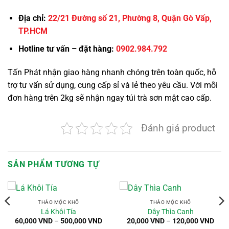
Địa chỉ:
22/21 Đường số 21, Phường 8, Quận Gò Vấp,
TP.HCM
Hotline tư vấn – đặt hàng:
0902.984.792
Tấn Phát nhận giao hàng nhanh chóng trên toàn quốc, hỗ
trợ tư vấn sử dụng, cung cấp sỉ và lẻ theo yêu cầu. Với mỗi
đơn hàng trên 2kg sẽ nhận ngay túi trà sơn mật cao cấp.
Đánh giá product
SẢN PHẨM TƯƠNG TỰ
THẢO MỘC KHÔ
THẢO MỘC KHÔ
Lá Khôi Tía
Dây Thìa Canh
oảng
Khoảng
Kho
60,000
VND
–
500,000
VND
20,000
VND
–
120,000
VND
:
giá:
giá: