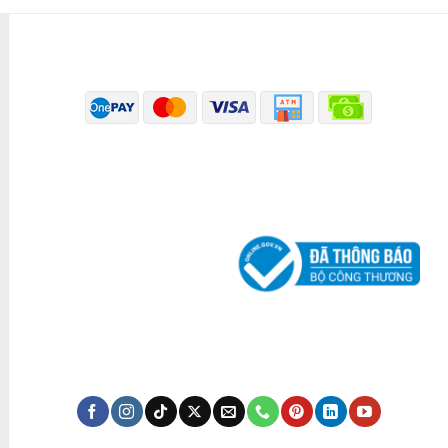
PHƯƠNG THỨC THANH TOÁN
ĐÃ THÔNG BÁO BỘ CÔNG THƯƠNG
KÊNH TRUYỀN THÔNG