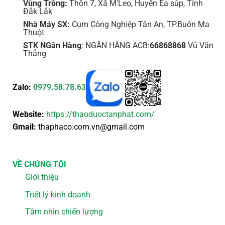
Vùng Trồng:
Thôn 7, Xã M'Leo, Huyện Ea súp, Tỉnh
Đắk Lắk
Nhà Máy SX:
Cụm Công Nghiệp Tân An, TP.Buôn Ma
Thuột
STK NGân Hàng
: NGÂN HÀNG ACB:
66868868
Vũ Văn
Thắng
Zalo:
0979.58.78.63
Website:
https://thaoduoctanphat.com/
Gmail:
thaphaco.com.vn@gmail.com
VỀ CHÚNG TÔI
Giới thiệu
Triết lý kinh doanh
Tầm nhìn chiến lượng