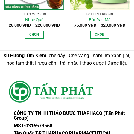
THẢO MỘC KHÔ
BỘT DINH DƯỠNG
Nhục Quế
Bột Rau Má
Khoảng
Kho
28,000
VND
–
220,000
VND
75,000
VND
–
320,000
VND
giá:
giá:
từ
từ
CHỌN
CHỌN
28,000 VND
75,0
đến
đến
Sản
Sản
220,000 VND
320,
phẩm
phẩm
này
này
Xu Hướng Tìm Kiếm
: chè dây | Chè Vằng | nấm lim xanh | nụ
có
có
hoa tam thất | rượu cần | trái nhàu | thảo dược | Dược liệu
nhiều
nhiều
biến
biến
thể.
thể.
Các
Các
tùy
tùy
chọn
chọn
có
có
thể
thể
CÔNG TY TNHH THẢO DƯỢC THAPHACO (Tấn Phát
được
được
Group)
chọn
chọn
MST:0316573568
trên
trên
Tên Quốc Tế:THAPHACO PHARMACEUTICAL