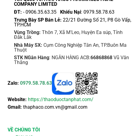
trang
trang
COMPANY LIMITED
sản
sản
ĐT:
- 0906.35.63.35
Khiếu Nại
: 0979.58.78.63
phẩm
phẩm
Trưng Bày SP Bán Lẻ:
22/21 Đường Số 21, P8 Gò Vấp,
TP.HCM
Vùng Trồng:
Thôn 7, Xã M'Leo, Huyện Ea súp, Tỉnh
Đắk Lắk
Nhà Máy SX:
Cụm Công Nghiệp Tân An, TP.Buôn Ma
Thuột
STK NGân Hàng
: NGÂN HÀNG ACB:
66868868
Vũ Văn
Thắng
Zalo:
0979.58.78.63
Website:
https://thaoduoctanphat.com/
Gmail:
thaphaco.com.vn@gmail.com
VỀ CHÚNG TÔI