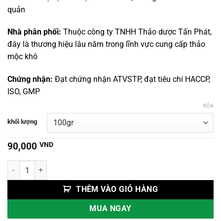
đến
quản
750,000 VND
Nhà phân phối:
Thuộc công ty TNHH Thảo dược Tấn Phát,
đây là thương hiệu lâu năm trong lĩnh vực cung cấp thảo
mộc khô
Chứng nhận:
Đạt chứng nhận ATVSTP, đạt tiêu chí HACCP,
ISO, GMP
XÓA
khối lượng
90,000
VND
Táo Xa Nhân số lượng
THÊM VÀO GIỎ HÀNG
MUA NGAY