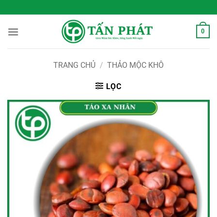
Bỏ
 Sống Xanh Mỗi Ngày
qua
nội
0
dung
TRANG CHỦ
/
THẢO MỘC KHÔ
LỌC