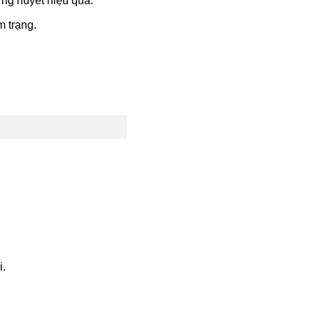
ỡng huyết hiệu quả.
m trạng.
i.