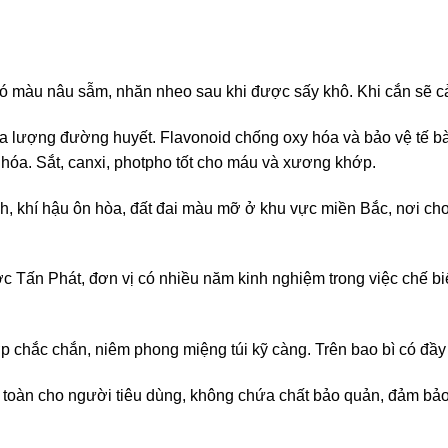
có màu nâu sẫm, nhăn nheo sau khi được sấy khô. Khi cắn sẽ cả
òa lượng đường huyết. Flavonoid chống oxy hóa và bảo vệ tế b
 hóa. Sắt, canxi, photpho tốt cho máu và xương khớp.
h, khí hậu ôn hòa, đất đai màu mỡ ở khu vực miền Bắc, nơi cho
ấn Phát, đơn vị có nhiều năm kinh nghiệm trong việc chế biến
p chắc chắn, niêm phong miệng túi kỹ càng. Trên bao bì có đầ
oàn cho người tiêu dùng, không chứa chất bảo quản, đảm bảo t