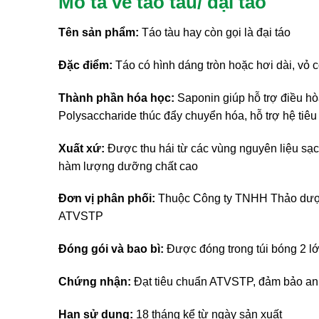
Mô tả về táo tàu/ đại táo
Tên sản phẩm:
Táo tàu hay còn gọi là đại táo
Đặc điểm:
Táo có hình dáng tròn hoặc hơi dài, vỏ 
Thành phần hóa học:
Saponin giúp hỗ trợ điều h
Polysaccharide thúc đẩy chuyển hóa, hỗ trợ hệ tiêu
Xuất xứ:
Được thu hái từ các vùng nguyên liệu sạc
hàm lượng dưỡng chất cao
Đơn vị phân phối:
Thuộc Công ty TNHH Thảo dược T
ATVSTP
Đóng gói và bao bì:
Được đóng trong túi bóng 2 lớ
Chứng nhận:
Đạt tiêu chuẩn ATVSTP, đảm bảo an t
Hạn sử dụng:
18 tháng kể từ ngày sản xuất