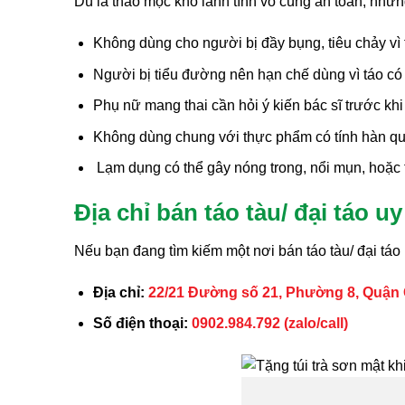
Dù là thảo mộc khô lành tính vô cùng an toàn, như
Không dùng cho người bị đầy bụng, tiêu chảy vì tá
Người bị tiểu đường nên hạn chế dùng vì táo có
Phụ nữ mang thai cần hỏi ý kiến bác sĩ trước k
Không dùng chung với thực phẩm có tính hàn quá
Lạm dụng có thể gây nóng trong, nổi mụn, hoặc 
Địa chỉ bán táo tàu/ đại táo uy
Nếu bạn đang tìm kiếm một nơi bán táo tàu/ đại t
Địa chỉ:
22/21 Đường số 21, Phường 8, Quận
Số điện thoại:
0902.984.792 (zalo/call)