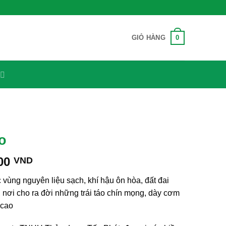
0
GIỎ HÀNG
o
Khoảng
000
VND
giá:
 vùng nguyên liệu sạch, khí hậu ôn hòa, đất đai
từ
nơi cho ra đời những trái táo chín mọng, dày cơm
25,000 VND
 cao
đến
150,000 VND