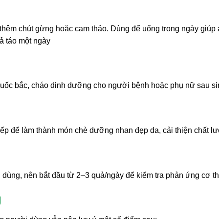
thêm chút gừng hoặc cam thảo. Dùng để uống trong ngày giúp an
ả táo một ngày
huốc bắc, cháo dinh dưỡng cho người bệnh hoặc phụ nữ sau si
 bếp để làm thành món chè dưỡng nhan đẹp da, cải thiện chất lượ
 dùng, nên bắt đầu từ 2–3 quả/ngày để kiểm tra phản ứng cơ th
g