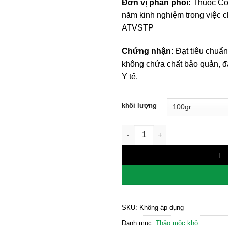
Đơn vị phân phối:
Thuộc Côn
năm kinh nghiệm trong việc c
ATVSTP
Chứng nhận:
Đạt tiêu chuẩn
không chứa chất bảo quản, đ
Y tế.
khối lượng
Táo Tàu/ Đại Táo số lượng
SKU:
Không áp dụng
Danh mục:
Thảo mộc khô