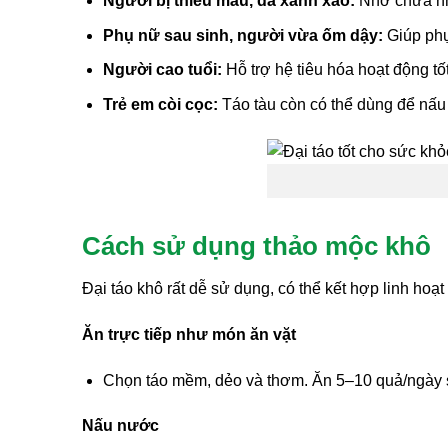
Người bị thiếu máu, da xanh xao:
Nhờ chứa nhi
Phụ nữ sau sinh, người vừa ốm dậy:
Giúp phụ
Người cao tuổi:
Hỗ trợ hệ tiêu hóa hoạt động tốt
Trẻ em còi cọc:
Táo tàu còn có thể dùng để nấu 
Cách sử dụng thảo mộc khô
Đại táo khô rất dễ sử dụng, có thể kết hợp linh hoạ
Ăn trực tiếp như món ăn vặt
Chọn táo mềm, dẻo và thơm. Ăn 5–10 quả/ngày s
Nấu nước