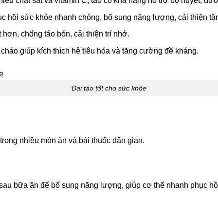
ều chất sắt và vitamin C, táo có khả năng hỗ trợ bổ huyết, dư
c hồi sức khỏe nhanh chóng, bổ sung năng lượng, cải thiện tâ
 hơn, chống táo bón, cải thiện trí nhớ.
cháo giúp kích thích hệ tiêu hóa và tăng cường đề kháng.
Đại táo tốt cho sức khỏe
t trong nhiều món ăn và bài thuốc dân gian.
au bữa ăn để bổ sung năng lượng, giúp cơ thể nhanh phục hồ