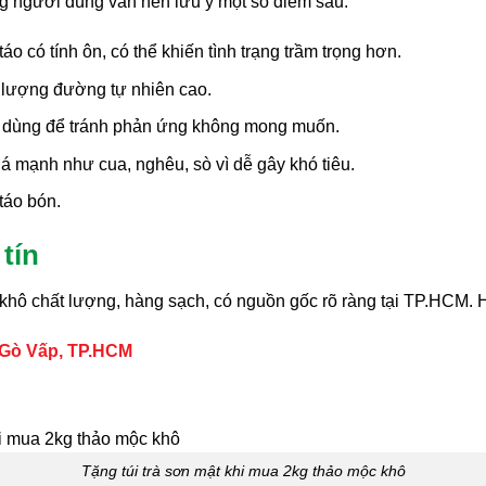
ng người dùng vẫn nên lưu ý một số điểm sau:
o có tính ôn, có thể khiến tình trạng trầm trọng hơn.
 lượng đường tự nhiên cao.
hi dùng để tránh phản ứng không mong muốn.
 mạnh như cua, nghêu, sò vì dễ gây khó tiêu.
táo bón.
 tín
áo khô chất lượng, hàng sạch, có nguồn gốc rõ ràng tại TP.HC
 Gò Vấp, TP.HCM
Tặng túi trà sơn mật khi mua 2kg thảo mộc khô