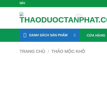
Bỏ
Gieo Mầm Sức Khỏe, Sống 
qua
nội
dung
DANH SÁCH SẢN PHẨM
CỬA HÀNG
TRANG CHỦ
/
THẢO MỘC KHÔ