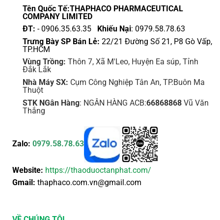
trên
Tên Quốc Tế:THAPHACO PHARMACEUTICAL
trang
COMPANY LIMITED
sản
ĐT:
- 0906.35.63.35
Khiếu Nại
: 0979.58.78.63
phẩm
Trưng Bày SP Bán Lẻ:
22/21 Đường Số 21, P8 Gò Vấp,
TP.HCM
Vùng Trồng:
Thôn 7, Xã M'Leo, Huyện Ea súp, Tỉnh
Đắk Lắk
Nhà Máy SX:
Cụm Công Nghiệp Tân An, TP.Buôn Ma
Thuột
STK NGân Hàng
: NGÂN HÀNG ACB:
66868868
Vũ Văn
Thắng
Zalo:
0979.58.78.63
Website:
https://thaoduoctanphat.com/
Gmail:
thaphaco.com.vn@gmail.com
VỀ CHÚNG TÔI