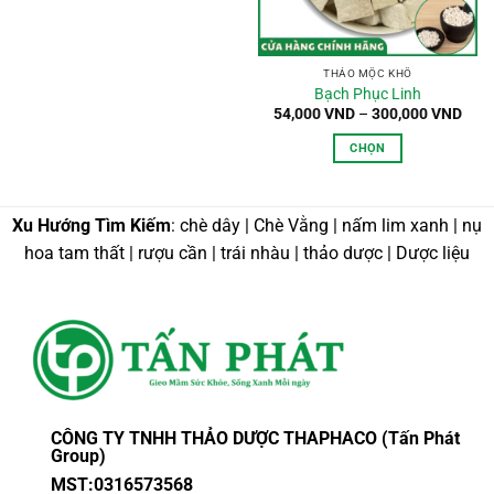
phẩm
này
có
nhiều
THẢO MỘC KHÔ
Bạch Phục Linh
biến
Kho
54,000
VND
–
300,000
VND
thể.
giá:
từ
Các
CHỌN
54,0
tùy
đến
Sản
300,
chọn
phẩm
có
này
Xu Hướng Tìm Kiếm
: chè dây | Chè Vằng | nấm lim xanh | nụ
thể
có
hoa tam thất | rượu cần | trái nhàu | thảo dược | Dược liệu
được
nhiều
chọn
biến
trên
thể.
trang
Các
sản
tùy
phẩm
chọn
có
thể
CÔNG TY TNHH THẢO DƯỢC THAPHACO (Tấn Phát
được
Group)
chọn
MST:0316573568