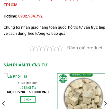
TP.HCM
Hotline:
0902.984.792
Chúng tôi nhận giao hàng toàn quốc, hỗ trợ tư vấn trực tiếp
về cách dùng, liều lượng và bảo quản.
Đánh giá product
SẢN PHẨM TƯƠNG TỰ
THẢO MỘC KHÔ
Lá Khôi Tía
oảng
Khoảng
60,000
VND
–
500,000
VND
:
giá:
từ
CHỌN
,000 VND
60,000 VND
n
đến
Sản
0,000 VND
500,000 VND