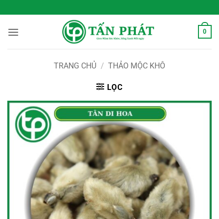
Bỏ
 Sống Xanh Mỗi Ngày
qua
nội
0
dung
TRANG CHỦ
/
THẢO MỘC KHÔ
LỌC