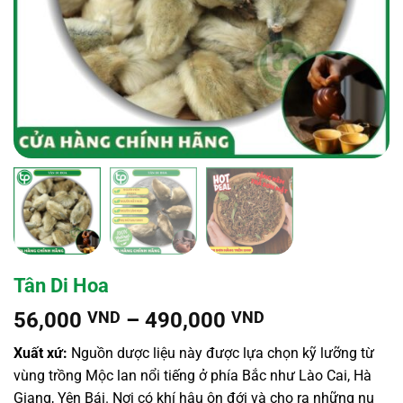
Tân Di Hoa
Khoảng
56,000
VND
–
490,000
VND
giá:
Xuất xứ:
Nguồn dược liệu này được lựa chọn kỹ lưỡng từ
từ
vùng trồng Mộc lan nổi tiếng ở phía Bắc như Lào Cai, Hà
56,000 VND
Giang, Yên Bái. Nơi có khí hậu ôn đới và cho ra những nụ