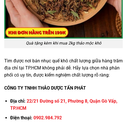
Quà tặng kèm khi mua 2kg thảo mộc khô
Tìm được nơi bán nhục quế khô chất lượng giữa hàng trăm
địa chỉ tại TP.HCM không phải dễ. Hãy lựa chọn nhà phân
phối có uy tín, được kiểm nghiệm chất lượng rõ ràng:
CÔNG TY TNHH THẢO DƯỢC TẤN PHÁT
Địa chỉ:
22/21 Đường số 21, Phường 8, Quận Gò Vấp,
TP.HCM
Điện thoại:
0902.984.792