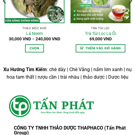
THẢO MỘC KHÔ
TRÀ TÚI LỌC
Lá Neem
Trà Túi Lọc Lá Ổi
Khoảng
30,000
VND
–
240,000
VND
69,000
VND
giá:
từ
CHỌN
THÊM VÀO GIỎ HÀNG
30,000 VND
đến
Sản
240,000 VND
phẩm
này
Xu Hướng Tìm Kiếm
: chè dây | Chè Vằng | nấm lim xanh | nụ
có
hoa tam thất | rượu cần | trái nhàu | thảo dược | Dược liệu
nhiều
biến
thể.
Các
tùy
chọn
có
thể
CÔNG TY TNHH THẢO DƯỢC THAPHACO (Tấn Phát
được
Group)