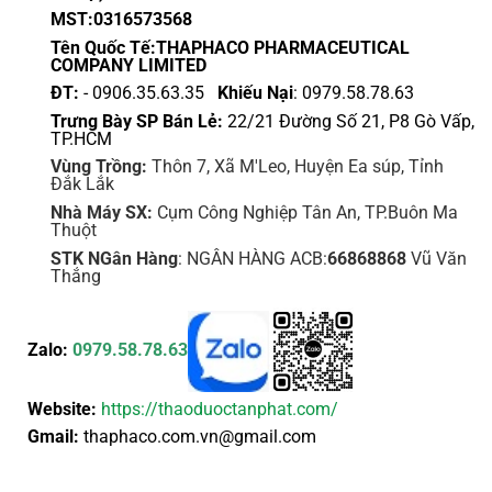
chọn
MST:0316573568
trên
Tên Quốc Tế:THAPHACO PHARMACEUTICAL
trang
COMPANY LIMITED
sản
ĐT:
- 0906.35.63.35
Khiếu Nại
: 0979.58.78.63
phẩm
Trưng Bày SP Bán Lẻ:
22/21 Đường Số 21, P8 Gò Vấp,
TP.HCM
Vùng Trồng:
Thôn 7, Xã M'Leo, Huyện Ea súp, Tỉnh
Đắk Lắk
Nhà Máy SX:
Cụm Công Nghiệp Tân An, TP.Buôn Ma
Thuột
STK NGân Hàng
: NGÂN HÀNG ACB:
66868868
Vũ Văn
Thắng
Zalo:
0979.58.78.63
Website:
https://thaoduoctanphat.com/
Gmail:
thaphaco.com.vn@gmail.com