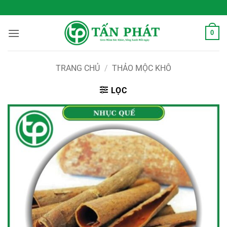
Bỏ
 Sống Xanh Mỗi Ngày
qua
nội
0
dung
TRANG CHỦ
/
THẢO MỘC KHÔ
LỌC