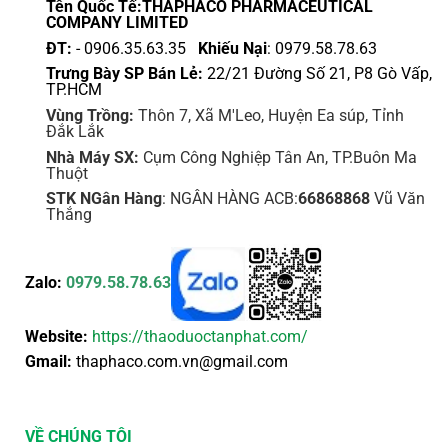
sản
Tên Quốc Tế:THAPHACO PHARMACEUTICAL
COMPANY LIMITED
phẩm
ĐT:
- 0906.35.63.35
Khiếu Nại
: 0979.58.78.63
Trưng Bày SP Bán Lẻ:
22/21 Đường Số 21, P8 Gò Vấp,
TP.HCM
Vùng Trồng:
Thôn 7, Xã M'Leo, Huyện Ea súp, Tỉnh
Đắk Lắk
Nhà Máy SX:
Cụm Công Nghiệp Tân An, TP.Buôn Ma
Thuột
STK NGân Hàng
: NGÂN HÀNG ACB:
66868868
Vũ Văn
Thắng
Zalo:
0979.58.78.63
Website:
https://thaoduoctanphat.com/
Gmail:
thaphaco.com.vn@gmail.com
VỀ CHÚNG TÔI