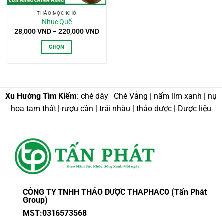
THẢO MỘC KHÔ
Nhục Quế
Khoảng
28,000
VND
–
220,000
VND
giá:
từ
CHỌN
28,000 VND
đến
Sản
220,000 VND
phẩm
này
có
Xu Hướng Tìm Kiếm
: chè dây | Chè Vằng | nấm lim xanh | nụ
nhiều
hoa tam thất | rượu cần | trái nhàu | thảo dược | Dược liệu
biến
thể.
Các
tùy
chọn
có
thể
được
CÔNG TY TNHH THẢO DƯỢC THAPHACO (Tấn Phát
chọn
Group)
trên
MST:0316573568
trang