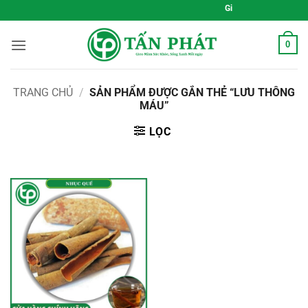
Bỏ
Gieo Mầm Sức Khỏe, Số
qua
nội
0
dung
TRANG CHỦ
/
SẢN PHẨM ĐƯỢC GẮN THẺ “LƯU THÔNG
MÁU”
LỌC