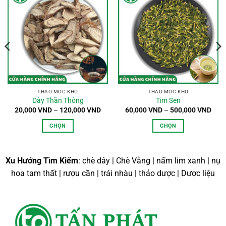
THẢO MỘC KHÔ
THẢO MỘC KHÔ
Dây Thần Thông
Tim Sen
oảng
Khoảng
Kho
20,000
VND
–
120,000
VND
60,000
VND
–
500,000
VND
:
giá:
giá:
từ
từ
CHỌN
CHỌN
,000 VND
20,000 VND
60,0
n
đến
đến
Sản
Sản
0,000 VND
120,000 VND
500,
phẩm
phẩm
này
này
Xu Hướng Tìm Kiếm
: chè dây | Chè Vằng | nấm lim xanh | nụ
có
có
hoa tam thất | rượu cần | trái nhàu | thảo dược | Dược liệu
nhiều
nhiều
biến
biến
thể.
thể.
Các
Các
tùy
tùy