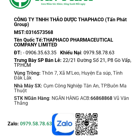
chọn
chọn
có
có
thể
thể
CÔNG TY TNHH THẢO DƯỢC THAPHACO (Tấn Phát
được
được
Group)
chọn
chọn
MST:0316573568
trên
trên
Tên Quốc Tế:THAPHACO PHARMACEUTICAL
trang
trang
COMPANY LIMITED
sản
sản
ĐT:
- 0906.35.63.35
Khiếu Nại
: 0979.58.78.63
phẩm
phẩm
Trưng Bày SP Bán Lẻ:
22/21 Đường Số 21, P8 Gò Vấp,
TP.HCM
Vùng Trồng:
Thôn 7, Xã M'Leo, Huyện Ea súp, Tỉnh
Đắk Lắk
Nhà Máy SX:
Cụm Công Nghiệp Tân An, TP.Buôn Ma
Thuột
STK NGân Hàng
: NGÂN HÀNG ACB:
66868868
Vũ Văn
Thắng
Zalo:
0979.58.78.63