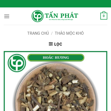
Bỏ
 Sống Xanh Mỗi Ngày
qua
nội
0
dung
TRANG CHỦ
/
THẢO MỘC KHÔ
LỌC