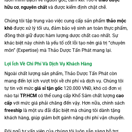
hữu cơ
,
nguyên chất
và được kiểm định chặt chẽ.
Chúng tôi tập trung vào việc cung cấp sản phẩm
thảo mộc
khô
được xử lý tối ưu, đảm bảo vệ sinh an toàn thực phẩm,
đồng thời giữ được hàm lượng dược chất cao nhất. Sự
khác biệt này chính là yếu tố cốt lõi tạo nên giá trị “chuyên
môn” (Expertise) mà Thảo Dược Tấn Phát mang lại.
Lợi Ích Về Chi Phí Và Dịch Vụ Khách Hàng
Ngoài chất lượng sản phẩm, Thảo Dược Tấn Phát còn
mang đến lợi ích vượt trội về chi phí và dịch vụ. Chúng tôi
tự tin với mức
giá sỉ tận gốc
120.000 VNĐ, khó có đơn vị
nào tại
TP.HCM
có thể cung cấp Khổ Sâm chất lượng
cao
cấp
với mức giá phải chăng đến vậy. Hơn nữa, chính sách
freeship
là một ưu đãi đặc biệt mà chúng tôi dành tặng
khách hàng, giúp giảm bớt gánh nặng chi phí vận chuyển.
Đội ngũ tư vấn viên của chúng tôi luôn sẵn sàng hỗ trợ,