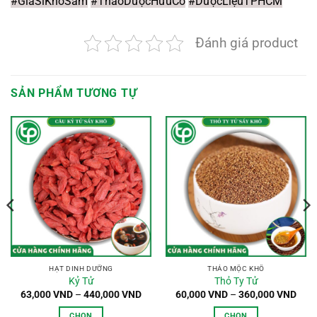
#GiáSỉKhổSâm
#ThảoDượcHữuCơ
#DượcLiệuTPHCM
Đánh giá product
SẢN PHẨM TƯƠNG TỰ
HẠT DINH DƯỠNG
THẢO MỘC KHÔ
Kỷ Tử
Thỏ Ty Tử
oảng
Khoảng
Kho
63,000
VND
–
440,000
VND
60,000
VND
–
360,000
VND
:
giá:
giá:
từ
từ
CHỌN
CHỌN