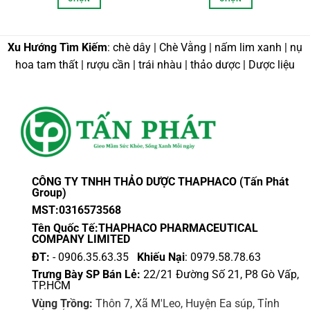
,000 VND
63,000 VND
60,0
n
đến
đến
Sản
Sản
0,000 VND
440,000 VND
360,
phẩm
phẩm
này
này
Xu Hướng Tìm Kiếm
: chè dây | Chè Vằng | nấm lim xanh | nụ
có
có
hoa tam thất | rượu cần | trái nhàu | thảo dược | Dược liệu
nhiều
nhiều
biến
biến
thể.
thể.
Các
Các
tùy
tùy
chọn
chọn
có
có
thể
thể
CÔNG TY TNHH THẢO DƯỢC THAPHACO (Tấn Phát
được
được
Group)
chọn
chọn
MST:0316573568
trên
trên
Tên Quốc Tế:THAPHACO PHARMACEUTICAL
trang
trang
COMPANY LIMITED
sản
sản
ĐT:
- 0906.35.63.35
Khiếu Nại
: 0979.58.78.63
phẩm
phẩm
Trưng Bày SP Bán Lẻ:
22/21 Đường Số 21, P8 Gò Vấp,
TP.HCM
Vùng Trồng:
Thôn 7, Xã M'Leo, Huyện Ea súp, Tỉnh