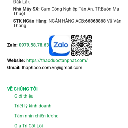
Đắk Lắk
Nhà Máy SX:
Cụm Công Nghiệp Tân An, TP.Buôn Ma
Thuột
STK NGân Hàng
: NGÂN HÀNG ACB:
66868868
Vũ Văn
Thắng
Zalo:
0979.58.78.63
Website:
https://thaoduoctanphat.com/
Gmail:
thaphaco.com.vn@gmail.com
VỀ CHÚNG TÔI
Giới thiệu
Triết lý kinh doanh
Tầm nhìn chiến lượng
Giá Trị Cốt Lõi