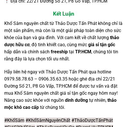
Địa chỉ: 22/21 Đường Số 21, P8 Gò Vấp, TP.HCM
Kết Luận
Khổ Sâm nguyên chất từ Thảo Dược Tấn Phát không chỉ là
một sản phẩm, mà còn là một giải pháp toàn diện cho sức
khỏe của bạn và gia đình. Với cam kết về chất lượng
thảo
dược hữu cơ
, độ tinh khiết cao, cùng mức
giá sỉ tận gốc
hấp dẫn và chính sách
freeship
tại
TP.HCM
, chúng tôi tin
rằng đây là lựa chọn tối ưu nhất.
Hãy liên hệ ngay với Thảo Dược Tấn Phát qua hotline
0979.58.78.63 – 0906.35.63.35 hoặc ghé địa chỉ 22/21
Đường Số 21, P8 Gò Vấp, TP.HCM để được tư vấn và đặt
mua Khổ Sâm nguyên chất giá sỉ tận gốc ngay hôm nay!
Nâng cao sức khỏe với nguồn
dinh dưỡng
tự nhiên,
thảo
mộc khô cao cấp
từ chúng tôi.
#KhổSâm
#KhổSâmNguyênChất
#ThảoDượcTấnPhát