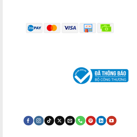
PHƯƠNG THỨC THANH TOÁN
ĐÃ THÔNG BÁO BỘ CÔNG THƯƠNG
KÊNH TRUYỀN THÔNG