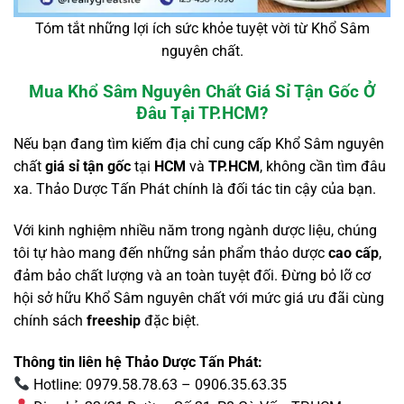
Tóm tắt những lợi ích sức khỏe tuyệt vời từ Khổ Sâm
nguyên chất.
Mua Khổ Sâm Nguyên Chất Giá Sỉ Tận Gốc Ở
Đâu Tại TP.HCM?
Nếu bạn đang tìm kiếm địa chỉ cung cấp Khổ Sâm nguyên
chất
giá sỉ tận gốc
tại
HCM
và
TP.HCM
, không cần tìm đâu
xa. Thảo Dược Tấn Phát chính là đối tác tin cậy của bạn.
Với kinh nghiệm nhiều năm trong ngành dược liệu, chúng
tôi tự hào mang đến những sản phẩm thảo dược
cao cấp
,
đảm bảo chất lượng và an toàn tuyệt đối. Đừng bỏ lỡ cơ
hội sở hữu Khổ Sâm nguyên chất với mức giá ưu đãi cùng
chính sách
freeship
đặc biệt.
Thông tin liên hệ Thảo Dược Tấn Phát:
Hotline: 0979.58.78.63 – 0906.35.63.35