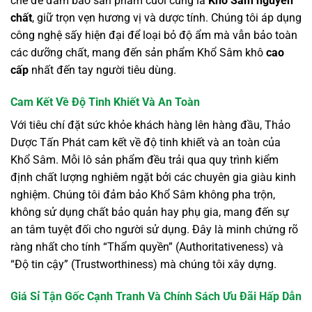
chẽ để đảm bảo sản phẩm cuối cùng là
Khổ Sâm nguyên
chất
, giữ trọn vẹn hương vị và dược tính. Chúng tôi áp dụng
công nghệ sấy hiện đại để loại bỏ độ ẩm mà vẫn bảo toàn
các dưỡng chất, mang đến sản phẩm Khổ Sâm khô
cao
cấp
nhất đến tay người tiêu dùng.
Cam Kết Về Độ Tinh Khiết Và An Toàn
Với tiêu chí đặt sức khỏe khách hàng lên hàng đầu, Thảo
Dược Tấn Phát cam kết về độ tinh khiết và an toàn của
Khổ Sâm. Mỗi lô sản phẩm đều trải qua quy trình kiểm
định chất lượng nghiêm ngặt bởi các chuyên gia giàu kinh
nghiệm. Chúng tôi đảm bảo Khổ Sâm không pha trộn,
không sử dụng chất bảo quản hay phụ gia, mang đến sự
an tâm tuyệt đối cho người sử dụng. Đây là minh chứng rõ
ràng nhất cho tính “Thẩm quyền” (Authoritativeness) và
“Độ tin cậy” (Trustworthiness) mà chúng tôi xây dựng.
Giá Sỉ Tận Gốc Cạnh Tranh Và Chính Sách Ưu Đãi Hấp Dẫn