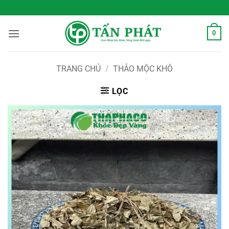
Bỏ
 Sống Xanh Mỗi Ngày
qua
nội
0
dung
TRANG CHỦ
/
THẢO MỘC KHÔ
LỌC