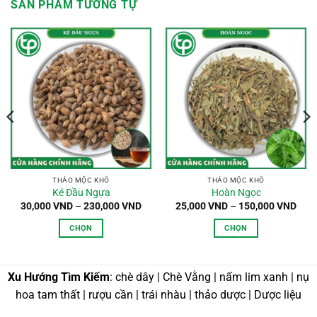
SẢN PHẨM TƯƠNG TỰ
THẢO MỘC KHÔ
THẢO MỘC KHÔ
Ké Đầu Ngựa
Hoàn Ngọc
oảng
Khoảng
Kho
30,000
VND
–
230,000
VND
25,000
VND
–
150,000
VND
:
giá:
giá:
từ
từ
CHỌN
CHỌN
,000 VND
30,000 VND
25,0
n
đến
đến
Sản
Sản
0,000 VND
230,000 VND
150,
phẩm
phẩm
này
này
Xu Hướng Tìm Kiếm
: chè dây | Chè Vằng | nấm lim xanh | nụ
có
có
hoa tam thất | rượu cần | trái nhàu | thảo dược | Dược liệu
nhiều
nhiều