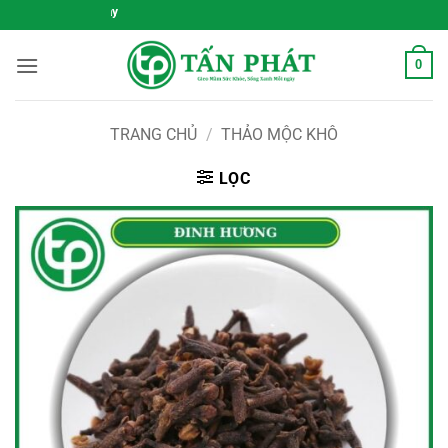
Bỏ
Gieo Mầm Sức Khỏe, Sống Xan
qua
nội
0
dung
TRANG CHỦ
/
THẢO MỘC KHÔ
LỌC