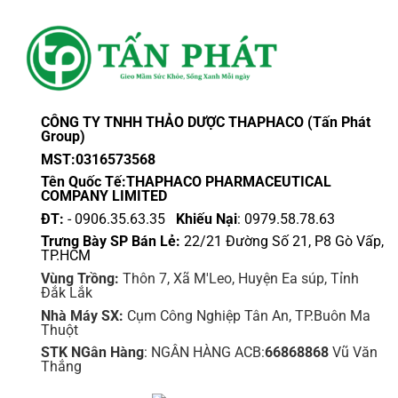
biến
biến
thể.
thể.
Các
Các
tùy
tùy
chọn
chọn
có
có
thể
thể
CÔNG TY TNHH THẢO DƯỢC THAPHACO (Tấn Phát
được
được
Group)
chọn
chọn
MST:0316573568
trên
trên
Tên Quốc Tế:THAPHACO PHARMACEUTICAL
trang
trang
COMPANY LIMITED
sản
sản
ĐT:
- 0906.35.63.35
Khiếu Nại
: 0979.58.78.63
phẩm
phẩm
Trưng Bày SP Bán Lẻ:
22/21 Đường Số 21, P8 Gò Vấp,
TP.HCM
Vùng Trồng:
Thôn 7, Xã M'Leo, Huyện Ea súp, Tỉnh
Đắk Lắk
Nhà Máy SX:
Cụm Công Nghiệp Tân An, TP.Buôn Ma
Thuột
STK NGân Hàng
: NGÂN HÀNG ACB:
66868868
Vũ Văn
Thắng