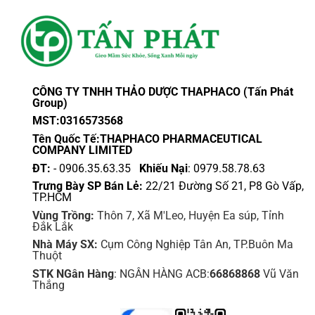
trên
thể.
trang
Các
sản
tùy
phẩm
chọn
có
thể
CÔNG TY TNHH THẢO DƯỢC THAPHACO (Tấn Phát
được
Group)
chọn
MST:0316573568
trên
Tên Quốc Tế:THAPHACO PHARMACEUTICAL
trang
COMPANY LIMITED
sản
ĐT:
- 0906.35.63.35
Khiếu Nại
: 0979.58.78.63
phẩm
Trưng Bày SP Bán Lẻ:
22/21 Đường Số 21, P8 Gò Vấp,
TP.HCM
Vùng Trồng:
Thôn 7, Xã M'Leo, Huyện Ea súp, Tỉnh
Đắk Lắk
Nhà Máy SX:
Cụm Công Nghiệp Tân An, TP.Buôn Ma
Thuột
STK NGân Hàng
: NGÂN HÀNG ACB:
66868868
Vũ Văn
Thắng