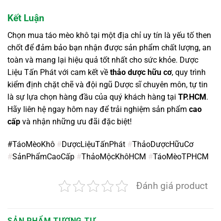
Kết Luận
Chọn mua táo mèo khô tại một địa chỉ uy tín là yếu tố then
chốt để đảm bảo bạn nhận được sản phẩm chất lượng, an
toàn và mang lại hiệu quả tốt nhất cho sức khỏe. Dược
Liệu Tấn Phát với cam kết về
thảo dược hữu cơ
, quy trình
kiểm định chặt chẽ và đội ngũ Dược sĩ chuyên môn, tự tin
là sự lựa chọn hàng đầu của quý khách hàng tại
TP.HCM
.
Hãy liên hệ ngay hôm nay để trải nghiệm sản phẩm
cao
cấp
và nhận những ưu đãi đặc biệt!
#TáoMèoKhô
#
DượcLiệuTấnPhát
#
ThảoDượcHữuCơ
#
SảnPhẩmCaoCấp
#
ThảoMộcKhôHCM
#
TáoMèoTPHCM
Đánh giá product
SẢN PHẨM TƯƠNG TỰ