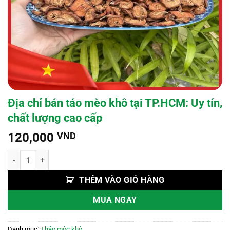
Địa chỉ bán táo mèo khô tại TP.HCM: Uy tín,
chất lượng cao cấp
120,000
VND
Địa chỉ bán táo mèo khô tại TP.HCM: Uy tín, chất lượng cao cấp số lư
THÊM VÀO GIỎ HÀNG
MUA NGAY
Danh mục:
Thảo mộc khô