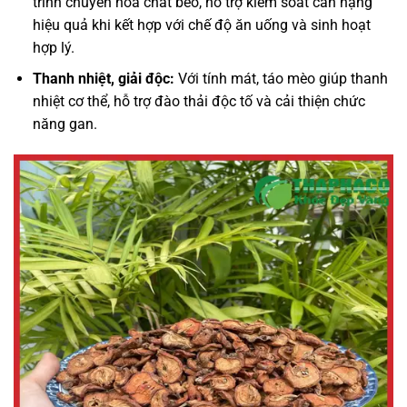
trình chuyển hóa chất béo, hỗ trợ kiểm soát cân nặng
hiệu quả khi kết hợp với chế độ ăn uống và sinh hoạt
hợp lý.
Thanh nhiệt, giải độc:
Với tính mát, táo mèo giúp thanh
nhiệt cơ thể, hỗ trợ đào thải độc tố và cải thiện chức
năng gan.