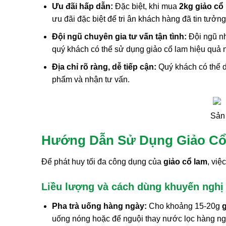
Ưu đãi hấp dẫn:
Đặc biệt, khi mua
2kg giảo cổ
ưu đãi đặc biệt để tri ân khách hàng đã tin tưở
Đội ngũ chuyên gia tư vấn tận tình:
Đội ngũ nh
quý khách có thể sử dụng giảo cổ lam hiệu quả n
Địa chỉ rõ ràng, dễ tiếp cận:
Quý khách có thể d
phẩm và nhận tư vấn.
Sản 
Hướng Dẫn Sử Dụng Giảo Cổ
Để phát huy tối đa công dụng của
giảo cổ lam
, việ
Liều lượng và cách dùng khuyến nghị
Pha trà uống hàng ngày:
Cho khoảng 15-20g
g
uống nóng hoặc để nguội thay nước lọc hàng ng