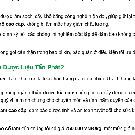
được làm sạch, sấy khô bằng công nghệ hiện đại, giúp giữ lại 
hô cao cấp
, không bị ẩm mốc hay giảm chất lượng.
định kỳ bởi các phòng thí nghiệm độc lập để đảm bảo không chứ
ng gói cẩn thận trong bao bì kín, bảo quản ở điều kiện tối ưu để
i Dược Liệu Tấn Phát?
ệu Tấn Phát còn là lựa chọn hàng đầu của nhiều khách hàng t
ng trong ngành
thảo dược hữu cơ
, chúng tôi đã xây dựng đư
 quý vị là minh chứng cho chuyên môn và tính thẩm quyền của c
 lam cao cấp
, đảm bảo dược tính và an toàn tuyệt đối cho sức
ảo cổ lam
của chúng tôi có giá
250.000 VNĐ/kg
, một mức giá h