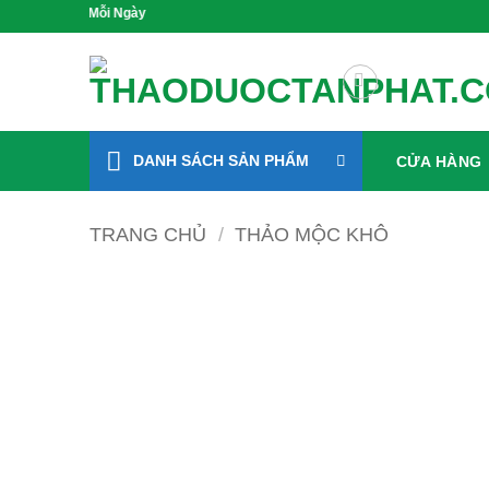
Bỏ
 Xanh Mỗi Ngày
qua
nội
dung
DANH SÁCH SẢN PHẨM
CỬA HÀNG
TRANG CHỦ
/
THẢO MỘC KHÔ