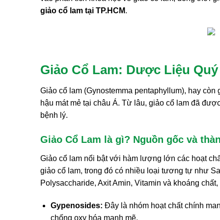
giảo cổ lam tại TP.HCM
.
Giảo Cổ Lam: Dược Liệu Quý
Giảo cổ lam (Gynostemma pentaphyllum), hay còn gọ
hậu mát mẻ tại châu Á. Từ lâu, giảo cổ lam đã được
bệnh lý.
Giảo Cổ Lam là gì? Nguồn gốc và thà
Giảo cổ lam nổi bật với hàm lượng lớn các hoạt chấ
giảo cổ lam, trong đó có nhiều loại tương tự như 
Polysaccharide, Axit Amin, Vitamin và khoáng chất,
Gypenosides:
Đây là nhóm hoạt chất chính mang
chống oxy hóa mạnh mẽ.