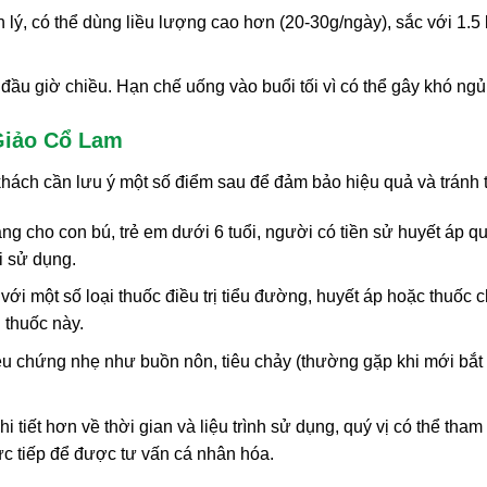
h lý, có thể dùng liều lượng cao hơn (20-30g/ngày), sắc với 1.5
ầu giờ chiều. Hạn chế uống vào buổi tối vì có thể gây khó ng
Giảo Cổ Lam
hách cần lưu ý một số điểm sau để đảm bảo hiệu quả và trán
ang cho con bú, trẻ em dưới 6 tuổi, người có tiền sử huyết áp
i sử dụng.
với một số loại thuốc điều trị tiểu đường, huyết áp hoặc thuốc
 thuốc này.
ệu chứng nhẹ như buồn nôn, tiêu chảy (thường gặp khi mới bắt 
i tiết hơn về thời gian và liệu trình sử dụng, quý vị có thể tham
rực tiếp để được tư vấn cá nhân hóa.