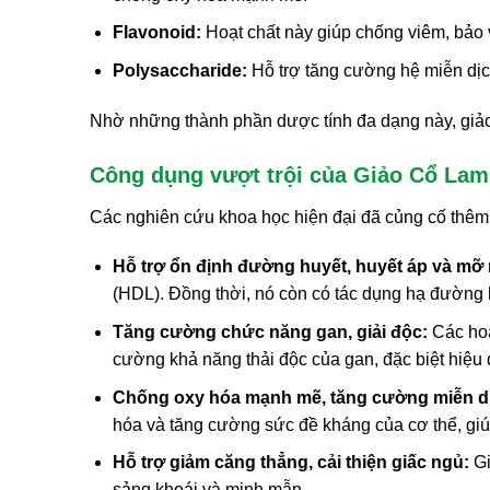
Flavonoid:
Hoạt chất này giúp chống viêm, bảo v
Polysaccharide:
Hỗ trợ tăng cường hệ miễn dịc
Nhờ những thành phần dược tính đa dạng này, giảo
Công dụng vượt trội của Giảo Cổ La
Các nghiên cứu khoa học hiện đại đã củng cố thêm 
Hỗ trợ ổn định đường huyết, huyết áp và mỡ
(HDL). Đồng thời, nó còn có tác dụng hạ đường h
Tăng cường chức năng gan, giải độc:
Các hoạt
cường khả năng thải độc của gan, đặc biệt hiệ
Chống oxy hóa mạnh mẽ, tăng cường miễn d
hóa và tăng cường sức đề kháng của cơ thể, giú
Hỗ trợ giảm căng thẳng, cải thiện giấc ngủ:
Gi
sảng khoái và minh mẫn.