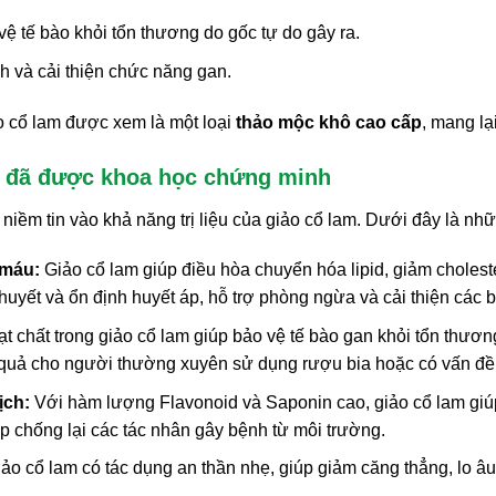
ệ tế bào khỏi tổn thương do gốc tự do gây ra.
h và cải thiện chức năng gan.
 cổ lam được xem là một loại
thảo mộc khô cao cấp
, mang lạ
m đã được khoa học chứng minh
niềm tin vào khả năng trị liệu của giảo cổ lam. Dưới đây là n
 máu:
Giảo cổ lam giúp điều hòa chuyển hóa lipid, giảm cholester
uyết và ổn định huyết áp, hỗ trợ phòng ngừa và cải thiện các b
 chất trong giảo cổ lam giúp bảo vệ tế bào gan khỏi tổn thương,
u quả cho người thường xuyên sử dụng rượu bia hoặc có vấn đề
ịch:
Với hàm lượng Flavonoid và Saponin cao, giảo cổ lam giúp 
p chống lại các tác nhân gây bệnh từ môi trường.
ảo cổ lam có tác dụng an thần nhẹ, giúp giảm căng thẳng, lo âu 