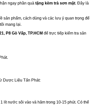
hận ngay phần quà
tặng kèm trà sơn mật
. Đây là
 về sản phẩm, cách dùng và các lưu ý quan trọng để
ôi mang lại.
21, P8 Gò Vấp, TP.HCM
để trực tiếp kiểm tra sản
Phát.
 từ Dược Liệu Tấn Phát:
 lít nước sôi vào và hãm trong 10-15 phút. Có thể