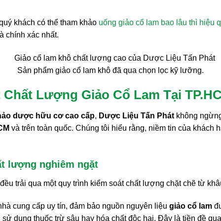
 quý khách có thể tham khảo
uống giảo cổ lam bao lâu thì hiệu 
và chính xác nhất.
Sản phẩm giảo cổ lam khô đã qua chọn lọc kỹ lưỡng.
t Chất Lượng Giảo Cổ Lam Tại TP.H
hảo dược hữu cơ
cao cấp
,
Dược Liệu Tấn Phát
không ngừng
CM
và trên toàn quốc. Chúng tôi hiểu rằng, niềm tin của khác
ất lượng nghiêm ngặt
ều trải qua một quy trình kiểm soát chất lượng chặt chẽ từ khâ
nhà cung cấp uy tín, đảm bảo nguồn nguyên liệu
giảo cổ lam
đư
 sử dụng thuốc trừ sâu hay hóa chất độc hại. Đây là tiền đề qu