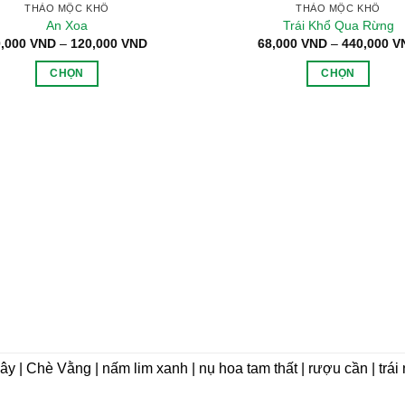
THẢO MỘC KHÔ
THẢO MỘC KHÔ
An Xoa
Trái Khổ Qua Rừng
Khoảng
0,000
VND
–
120,000
VND
68,000
VND
–
440,000
V
giá:
từ
CHỌN
CHỌN
20,000 VND
đến
Sản
Sản
120,000 VND
phẩm
phẩm
này
này
có
có
nhiều
nhiều
biến
biến
thể.
thể.
Các
Các
tùy
tùy
chọn
chọn
có
có
thể
thể
được
được
chọn
chọn
dây | Chè Vằng | nấm lim xanh | nụ hoa tam thất | rượu cần | trá
trên
trên