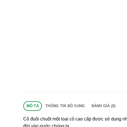
MÔ TẢ
THÔNG TIN BỔ SUNG
ĐÁNH GIÁ (0)
Cỏ đuôi chuột một loại cỏ cao cấp được sử dụng nh
đới vào nước chúng ta.