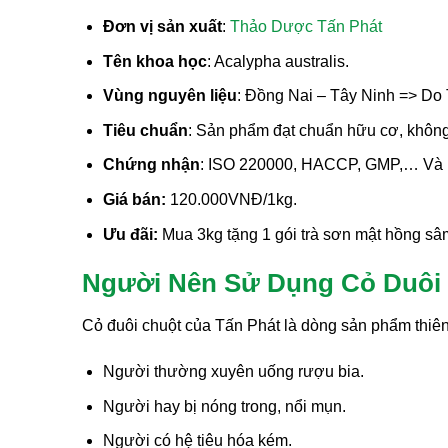
Đơn vị sản xuất
:
Thảo Dược Tấn Phát
Tên khoa học
: Acalypha australis.
Vùng nguyên liệu
: Đồng Nai – Tây Ninh => Do 
Tiêu chuẩn
: Sản phẩm đạt chuẩn hữu cơ, không 
Chứng nhận
: ISO 220000, HACCP, GMP,… Và n
Giá bán:
120.000VNĐ/1kg.
Ưu đãi:
Mua 3kg tặng 1 gói trà sơn mật hồng sâ
Người Nên Sử Dụng Cỏ Duôi 
Cỏ đuôi chuột của Tấn Phát là dòng sản phẩm thiên 
Người thường xuyên uống rượu bia.
Người hay bị nóng trong, nổi mụn.
Người có hệ tiêu hóa kém.