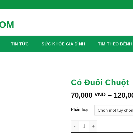
TIN TỨC
SỨC KHỎE GIA ĐÌNH
TÌM THEO BỆNH
Cỏ Đuôi Chuột
70,000
–
120,
VND
Phân loại
Cỏ Đuôi Chuột số lượng