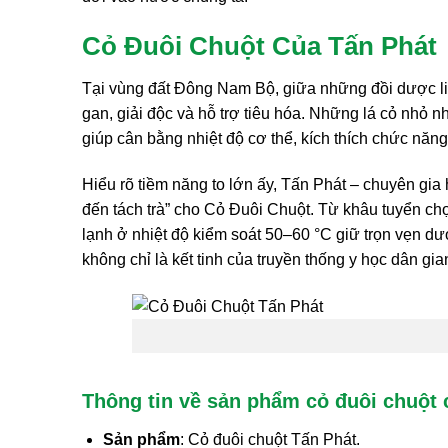
Cỏ Đuôi Chuột Của Tấn Phát
Tại vùng đất Đông Nam Bộ, giữa những đồi dược liệu
gan, giải độc và hỗ trợ tiêu hóa. Những lá cỏ nhỏ
giúp cân bằng nhiệt độ cơ thể, kích thích chức năng
Hiểu rõ tiềm năng to lớn ấy, Tấn Phát – chuyên gia 
đến tách trà” cho Cỏ Đuôi Chuột. Từ khâu tuyển ch
lạnh ở nhiệt độ kiểm soát 50–60 °C giữ trọn vẹn d
không chỉ là kết tinh của truyền thống y học dân g
Thông tin về sản phẩm cỏ đuôi chuột 
Sản phẩm
: Cỏ đuôi chuột Tấn Phát.