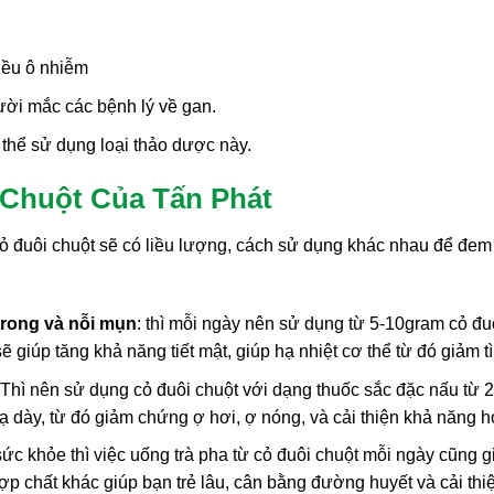
iều ô nhiễm
ười mắc các bệnh lý về gan.
 thể sử dụng loại thảo dược này.
 Chuột Của Tấn Phát
ỏ đuôi chuột sẽ có liều lượng, cách sử dụng khác nhau để đem
trong và nỗi mụn
: thì mỗi ngày nên sử dụng từ 5-10gram cỏ đ
ẽ giúp tăng khả năng tiết mật, giúp hạ nhiệt cơ thể từ đó giảm t
 Thì nên sử dụng cỏ đuôi chuột với dạng thuốc sắc đặc nấu từ 
ạ dày, từ đó giảm chứng ợ hơi, ợ nóng, và cải thiện khả năng 
c khỏe thì việc uống trà pha từ cỏ đuôi chuột mỗi ngày cũng gi
ợp chất khác giúp bạn trẻ lâu, cân bằng đường huyết và cải thi