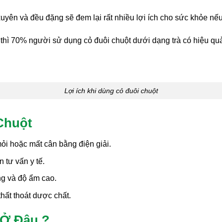
xuyên và đều đặng sẽ đem lại rất nhiều lợi ích cho sức khỏe n
hì 70% người sử dụng cỏ đuôi chuột dưới dạng trà có hiệu quả
Lợi ích khi dùng cỏ đuôi chuột
Chuột
ỏi hoặc mất cân bằng điện giải.
 tư vấn y tế.
ng và độ ẩm cao.
hất thoát dược chất.
 Ở Đâu ?