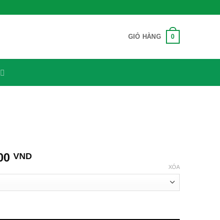
0
GIỎ HÀNG
Khoảng
000
VND
giá:
XÓA
từ
70,000 VND
đến
120,000 VND