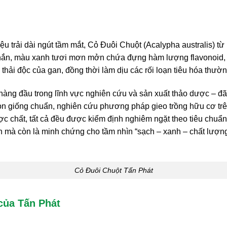
 trải dài ngút tầm mắt, Cỏ Đuôi Chuột (Acalypha australis) từ
 nhắn, màu xanh tươi mơn mởn chứa đựng hàm lượng flavonoid, 
 thải độc của gan, đồng thời làm dịu các rối loạn tiêu hóa thườ
hàng đầu trong lĩnh vực nghiên cứu và sản xuất thảo dược – đã 
ọn giống chuẩn, nghiên cứu phương pháp gieo trồng hữu cơ trê
ược chất, tất cả đều được kiểm định nghiêm ngặt theo tiêu chu
ian mà còn là minh chứng cho tầm nhìn “sạch – xanh – chất lượn
Cỏ Đuôi Chuột Tấn Phát
của Tấn Phát