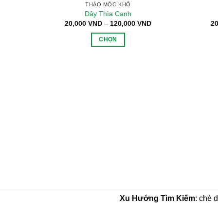
THẢO MỘC KHÔ
Dây Thìa Canh
Khoảng
20,000
VND
–
120,000
VND
2
giá:
từ
CHỌN
20,000 VND
đến
Sản
120,000 VND
phẩm
này
có
nhiều
biến
thể.
Các
tùy
chọn
có
thể
được
chọn
Xu Hướng Tìm Kiếm
: chè 
trên