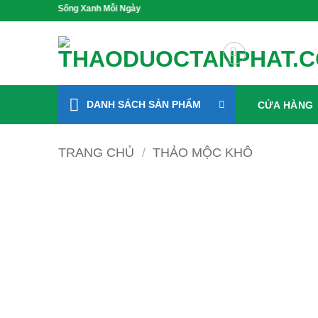
Bỏ
ỏe, Sống Xanh Mỗi Ngày
qua
nội
dung
DANH SÁCH SẢN PHẨM
CỬA HÀNG
TRANG CHỦ
/
THẢO MỘC KHÔ