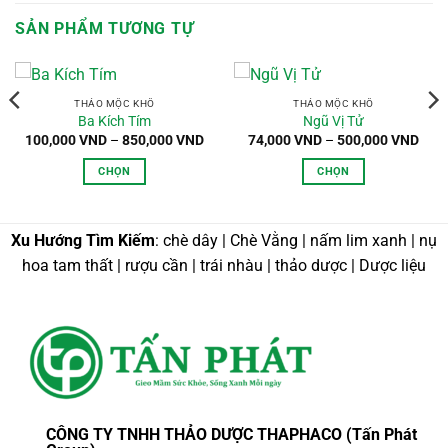
SẢN PHẨM TƯƠNG TỰ
THẢO MỘC KHÔ
THẢO MỘC KHÔ
Ba Kích Tím
Ngũ Vị Tử
oảng
Khoảng
Kho
100,000
VND
–
850,000
VND
74,000
VND
–
500,000
VND
:
giá:
giá:
từ
từ
CHỌN
CHỌN
,000 VND
100,000 VND
74,0
n
đến
đến
Sản
Sản
0,000 VND
850,000 VND
500,
phẩm
phẩm
này
này
Xu Hướng Tìm Kiếm
: chè dây | Chè Vằng | nấm lim xanh | nụ
có
có
hoa tam thất | rượu cần | trái nhàu | thảo dược | Dược liệu
nhiều
nhiều
biến
biến
thể.
thể.
Các
Các
tùy
tùy
chọn
chọn
có
có
thể
thể
CÔNG TY TNHH THẢO DƯỢC THAPHACO (Tấn Phát
được
được