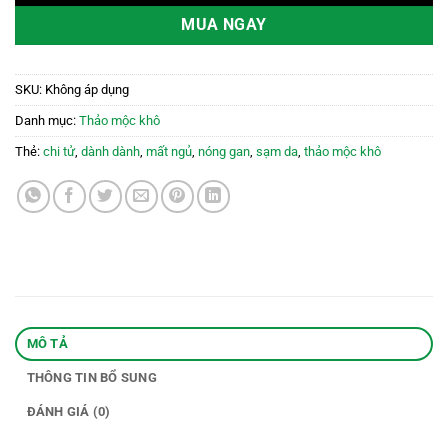
MUA NGAY
SKU:
Không áp dụng
Danh mục:
Thảo mộc khô
Thẻ:
chi tử
,
dành dành
,
mất ngủ
,
nóng gan
,
sạm da
,
thảo mộc khô
MÔ TẢ
THÔNG TIN BỔ SUNG
ĐÁNH GIÁ (0)