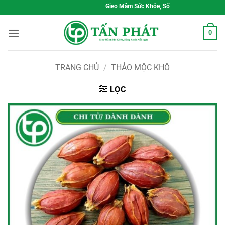
Bỏ
Gieo Mầm Sức Khỏe, Sống Xanh Mỗi Ngày
qua
nội
0
dung
TRANG CHỦ
/
THẢO MỘC KHÔ
LỌC