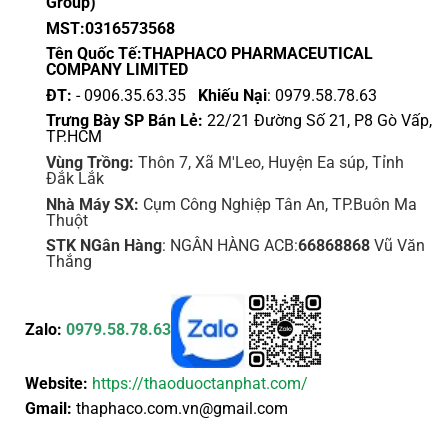
Group)
chọn
chọn
MST:0316573568
trên
trên
Tên Quốc Tế:THAPHACO PHARMACEUTICAL
trang
trang
COMPANY LIMITED
sản
sản
ĐT:
- 0906.35.63.35
Khiếu Nại
: 0979.58.78.63
phẩm
phẩm
Trưng Bày SP Bán Lẻ:
22/21 Đường Số 21, P8 Gò Vấp,
TP.HCM
Vùng Trồng:
Thôn 7, Xã M'Leo, Huyện Ea súp, Tỉnh
Đắk Lắk
Nhà Máy SX:
Cụm Công Nghiệp Tân An, TP.Buôn Ma
Thuột
STK NGân Hàng
: NGÂN HÀNG ACB:
66868868
Vũ Văn
Thắng
Zalo:
0979.58.78.63
Website:
https://thaoduoctanphat.com/
Gmail:
thaphaco.com.vn@gmail.com