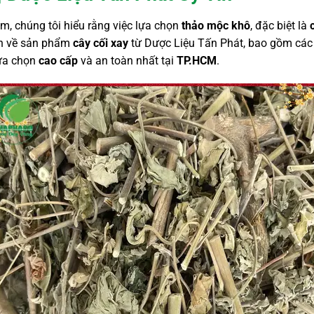
ẩm, chúng tôi hiểu rằng việc lựa chọn
thảo mộc khô
, đặc biệt là
iện về sản phẩm
cây cối xay
từ Dược Liệu Tấn Phát, bao gồm các
lựa chọn
cao cấp
và an toàn nhất tại
TP.HCM
.