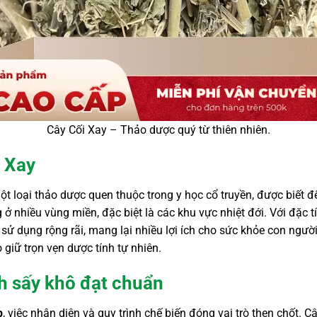
Cây Cối Xay – Thảo dược quý từ thiên nhiên.
i Xay
một loại thảo dược quen thuộc trong y học cổ truyền, được biết 
 nhiều vùng miền, đặc biệt là các khu vực nhiệt đới. Với đặc t
 sử dụng rộng rãi, mang lại nhiều lợi ích cho sức khỏe con ngư
giữ trọn vẹn dược tính tự nhiên.
h sấy khô đạt chuẩn
p
, việc nhận diện và quy trình chế biến đóng vai trò then chốt. C