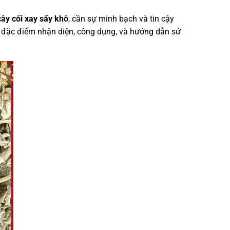
cây cối xay sấy khô
, cần sự minh bạch và tin cậy
 đặc điểm nhận diện, công dụng, và hướng dẫn sử