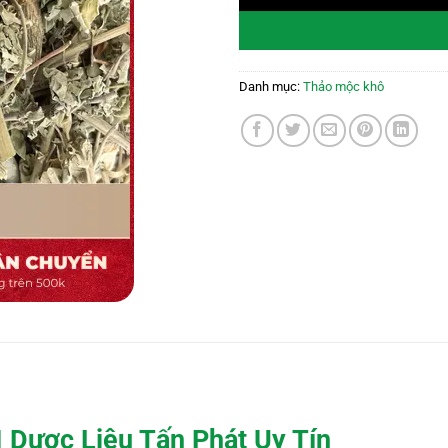
Danh mục:
Thảo mộc khô
 Dược Liệu Tấn Phát Uy Tín