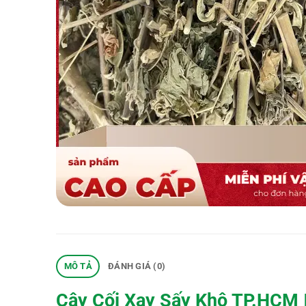
MÔ TẢ
ĐÁNH GIÁ (0)
Cây Cối Xay Sấy Khô TP.HCM |