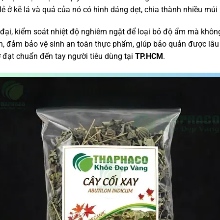
 ở kẽ lá và quả của nó có hình dáng dẹt, chia thành nhiều múi
 đại, kiểm soát nhiệt độ nghiêm ngặt để loại bỏ độ ẩm mà khô
n, đảm bảo vệ sinh an toàn thực phẩm, giúp bảo quản được lâu 
ơ
đạt chuẩn đến tay người tiêu dùng tại
TP.HCM
.