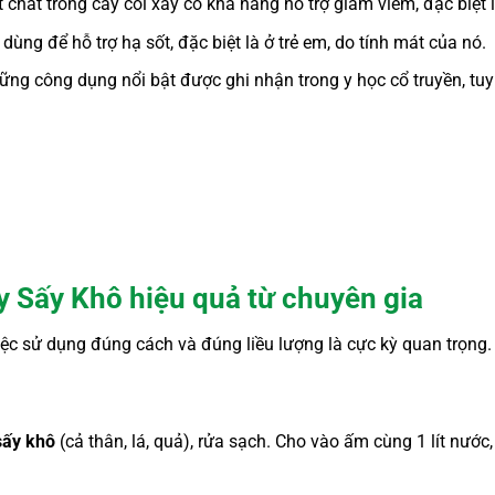
hất trong cây cối xay có khả năng hỗ trợ giảm viêm, đặc biệt là
ùng để hỗ trợ hạ sốt, đặc biệt là ở trẻ em, do tính mát của nó.
ng công dụng nổi bật được ghi nhận trong y học cổ truyền, tuy
 Sấy Khô hiệu quả từ chuyên gia
việc sử dụng đúng cách và đúng liều lượng là cực kỳ quan trọng. 
sấy khô
(cả thân, lá, quả), rửa sạch. Cho vào ấm cùng 1 lít nước