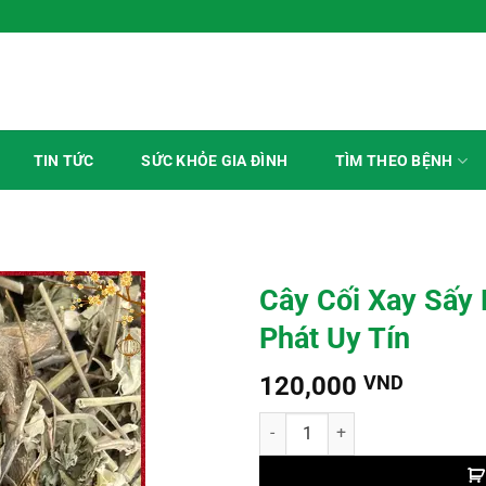
 Mỗi Ngày
TÌM THEO BỆNH
TIN TỨC
SỨC KHỎE GIA ĐÌNH
Cây Cối Xay Sấy
Phát Uy Tín
120,000
VND
Cây Cối Xay Sấy Khô TP.HCM | Dư