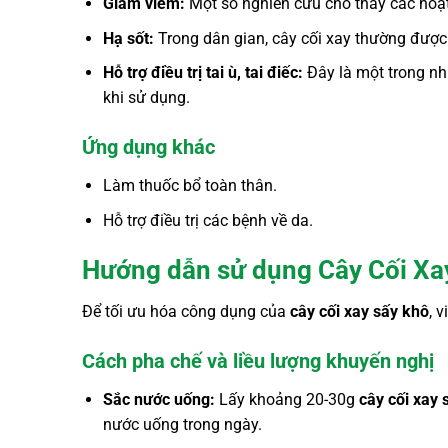
Giảm viêm:
Một số nghiên cứu cho thấy các hoạt c
Hạ sốt:
Trong dân gian, cây cối xay thường được d
Hỗ trợ điều trị tai ù, tai điếc:
Đây là một trong nhữ
khi sử dụng.
Ứng dụng khác
Làm thuốc bổ toàn thân.
Hỗ trợ điều trị các bệnh về da.
Hướng dẫn sử dụng Cây Cối Xay
Để tối ưu hóa công dụng của
cây cối xay sấy khô
, 
Cách pha chế và liều lượng khuyến nghị
Sắc nước uống:
Lấy khoảng 20-30g
cây cối xay 
nước uống trong ngày.