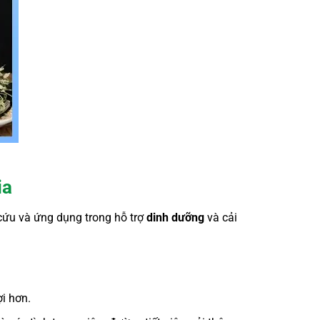
ia
cứu và ứng dụng trong hỗ trợ
dinh dưỡng
và cải
ợi hơn.