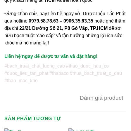
quý khách hàng tại
HCM
và trên toàn quốc.
Đừng chần chừ, hãy liên hệ ngay với Dược Liệu Tấn Phát
qua hotline
0979.58.78.63 – 0906.35.63.35
hoặc ghé thăm
địa chỉ
22/21 Đường Số 21, P8 Gò Vấp, TP.HCM
để sở
hữu bạch truật “cao cấp” và tận hưởng những lợi ích sức
khỏe mà nó mang lại!
Liên hệ ngay để được tư vấn và đặt hàng!
#bach_truat_chat_luong_cao #thao_duoc_huu_co
#duoc_lieu_tan_phat #thapaco #mua_bach_truat_o_dau
#thao_moc_kho
Đánh giá product
SẢN PHẨM TƯƠNG TỰ