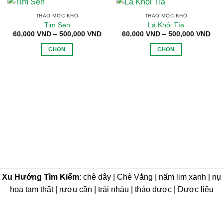
THẢO MỘC KHÔ
THẢO MỘC KHÔ
Tim Sen
Lá Khôi Tía
Khoảng
Kho
60,000
VND
–
500,000
VND
60,000
VND
–
500,000
VND
giá:
giá:
từ
từ
CHỌN
CHỌN
60,000 VND
60,
đến
đến
Sản
Sản
500,000 VND
500
phẩm
phẩm
này
này
có
có
nhiều
nhiều
biến
biến
thể.
thể.
Các
Các
tùy
tùy
chọn
chọn
có
có
thể
thể
Xu Hướng Tìm Kiếm
: chè dây | Chè Vằng | nấm lim xanh | nụ
được
được
hoa tam thất | rượu cần | trái nhàu | thảo dược | Dược liệu
chọn
chọn
trên
trên
trang
trang