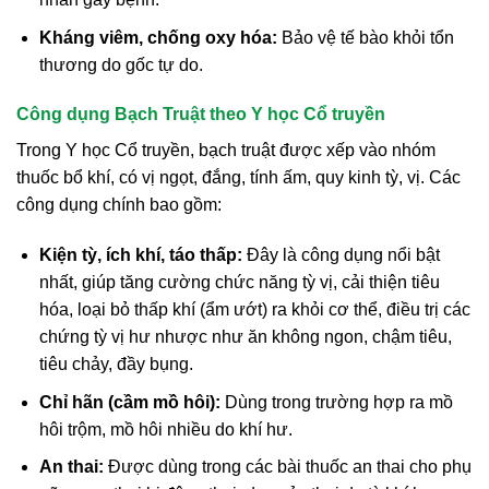
Kháng viêm, chống oxy hóa:
Bảo vệ tế bào khỏi tổn
thương do gốc tự do.
Công dụng Bạch Truật theo Y học Cổ truyền
Trong Y học Cổ truyền, bạch truật được xếp vào nhóm
thuốc bổ khí, có vị ngọt, đắng, tính ấm, quy kinh tỳ, vị. Các
công dụng chính bao gồm:
Kiện tỳ, ích khí, táo thấp:
Đây là công dụng nổi bật
nhất, giúp tăng cường chức năng tỳ vị, cải thiện tiêu
hóa, loại bỏ thấp khí (ẩm ướt) ra khỏi cơ thể, điều trị các
chứng tỳ vị hư nhược như ăn không ngon, chậm tiêu,
tiêu chảy, đầy bụng.
Chỉ hãn (cầm mồ hôi):
Dùng trong trường hợp ra mồ
hôi trộm, mồ hôi nhiều do khí hư.
An thai:
Được dùng trong các bài thuốc an thai cho phụ