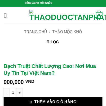
Bỏ
 Khỏe, Sống Xanh Mỗi Ngày
qua
nội
0
dung
TRANG CHỦ
/
THẢO MỘC KHÔ
LỌC
Bạch Truật Chất Lượng Cao: Nơi Mua
Uy Tín Tại Việt Nam?
900,000
VND
Bạch Truật Chất Lượng Cao: Nơi Mua Uy Tín Tại Việt Nam? số
THÊM VÀO GIỎ HÀNG