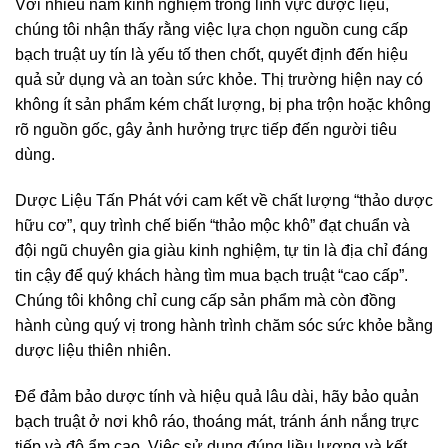
Với nhiều năm kinh nghiệm trong lĩnh vực dược liệu,
chúng tôi nhận thấy rằng việc lựa chọn nguồn cung cấp
bạch truật uy tín là yếu tố then chốt, quyết định đến hiệu
quả sử dụng và an toàn sức khỏe. Thị trường hiện nay có
không ít sản phẩm kém chất lượng, bị pha trộn hoặc không
rõ nguồn gốc, gây ảnh hưởng trực tiếp đến người tiêu
dùng.
Dược Liệu Tấn Phát với cam kết về chất lượng “thảo dược
hữu cơ”, quy trình chế biến “thảo mộc khô” đạt chuẩn và
đội ngũ chuyên gia giàu kinh nghiệm, tự tin là địa chỉ đáng
tin cậy để quý khách hàng tìm mua bạch truật “cao cấp”.
Chúng tôi không chỉ cung cấp sản phẩm mà còn đồng
hành cùng quý vị trong hành trình chăm sóc sức khỏe bằng
dược liệu thiên nhiên.
Để đảm bảo dược tính và hiệu quả lâu dài, hãy bảo quản
bạch truật ở nơi khô ráo, thoáng mát, tránh ánh nắng trực
tiếp và độ ẩm cao. Việc sử dụng đúng liều lượng và kết