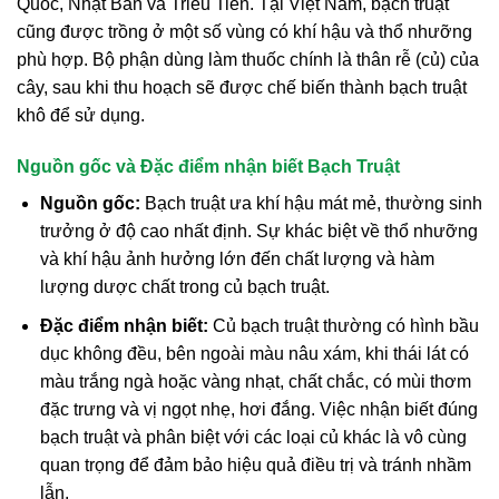
Quốc, Nhật Bản và Triều Tiên. Tại Việt Nam, bạch truật
cũng được trồng ở một số vùng có khí hậu và thổ nhưỡng
phù hợp. Bộ phận dùng làm thuốc chính là thân rễ (củ) của
cây, sau khi thu hoạch sẽ được chế biến thành bạch truật
khô để sử dụng.
Nguồn gốc và Đặc điểm nhận biết Bạch Truật
Nguồn gốc:
Bạch truật ưa khí hậu mát mẻ, thường sinh
trưởng ở độ cao nhất định. Sự khác biệt về thổ nhưỡng
và khí hậu ảnh hưởng lớn đến chất lượng và hàm
lượng dược chất trong củ bạch truật.
Đặc điểm nhận biết:
Củ bạch truật thường có hình bầu
dục không đều, bên ngoài màu nâu xám, khi thái lát có
màu trắng ngà hoặc vàng nhạt, chất chắc, có mùi thơm
đặc trưng và vị ngọt nhẹ, hơi đắng. Việc nhận biết đúng
bạch truật và phân biệt với các loại củ khác là vô cùng
quan trọng để đảm bảo hiệu quả điều trị và tránh nhầm
lẫn.