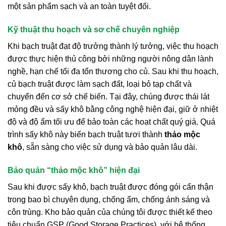
một sản phẩm sạch và an toàn tuyệt đối.
Kỹ thuật thu hoạch và sơ chế chuyên nghiệp
Khi bạch truật đạt độ trưởng thành lý tưởng, việc thu hoạch
được thực hiện thủ công bởi những người nông dân lành
nghề, hạn chế tối đa tổn thương cho củ. Sau khi thu hoạch,
củ bạch truật được làm sạch đất, loại bỏ tạp chất và
chuyển đến cơ sở chế biến. Tại đây, chúng được thái lát
mỏng đều và sấy khô bằng công nghệ hiện đại, giữ ở nhiệt
độ và độ ẩm tối ưu để bảo toàn các hoạt chất quý giá. Quá
trình sấy khô này biến bạch truật tươi thành
thảo mộc
khô
, sẵn sàng cho việc sử dụng và bảo quản lâu dài.
Bảo quản “thảo mộc khô” hiện đại
Sau khi được sấy khô, bạch truật được đóng gói cẩn thận
trong bao bì chuyên dụng, chống ẩm, chống ánh sáng và
côn trùng. Kho bảo quản của chúng tôi được thiết kế theo
tiêu chuẩn GSP (Good Storage Practices), với hệ thống