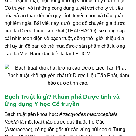
xuất. Bạch truật, một trong những vị thuốc quý của Y học
Cổ truyền, với những công dụng tuyệt vời cho tỳ vị, tiêu
hóa và an thai, đòi hỏi quy trình tuyển chọn và bảo quản
nghiêm ngặt. Bài viết này, dưới góc độ chuyên gia dược
liệu tại Dược Liệu Tấn Phát (THAPHACO), sẽ cung cấp
cái nhìn toàn diện về bạch truật, đồng thời giới thiệu địa
chỉ uy tín để bạn có thể mua được sản phẩm chất lượng
cao tại Việt Nam, đặc biệt là tại TP.HCM.
Bạch truật khô nguyên chất từ Dược Liệu Tấn Phát, đảm
bảo dược tính cao.
Bạch Truật là gì? Khám phá Dược tính và
Ứng dụng Y học Cổ truyền
Bạch truật (tên khoa học:
Atractylodes macrocephala
Koidz
) là một loại thảo dược quý thuộc họ Cúc
(Asteraceae), có nguồn gốc từ các vùng núi cao ở Trung