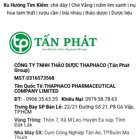
này
này
Xu Hướng Tìm Kiếm
: chè dây | Chè Vằng | nấm lim xanh | nụ
có
có
hoa tam thất | rượu cần | trái nhàu | thảo dược | Dược liệu
nhiều
nhiều
biến
biến
thể.
thể.
Các
Các
tùy
tùy
chọn
chọn
có
có
thể
thể
CÔNG TY TNHH THẢO DƯỢC THAPHACO (Tấn Phát
được
được
Group)
chọn
chọn
MST:0316573568
trên
trên
Tên Quốc Tế:THAPHACO PHARMACEUTICAL
trang
trang
COMPANY LIMITED
sản
sản
ĐT:
- 0906.35.63.35
Khiếu Nại
: 0979.58.78.63
phẩm
phẩm
Trưng Bày SP Bán Lẻ:
22/21 Đường Số 21, P8 Gò Vấp,
TP.HCM
Vùng Trồng:
Thôn 7, Xã M'Leo, Huyện Ea súp, Tỉnh
Đắk Lắk
Nhà Máy SX:
Cụm Công Nghiệp Tân An, TP.Buôn Ma
Thuột