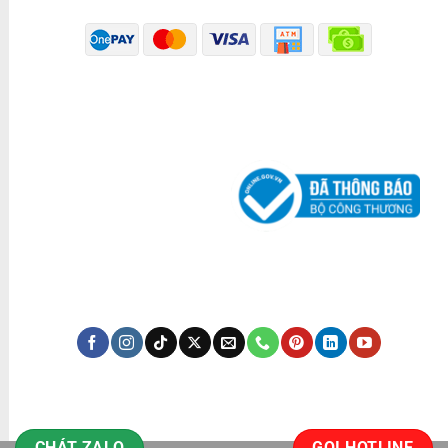
ĐÃ THÔNG BÁO BỘ CÔNG THƯƠNG
KÊNH TRUYỀN THÔNG