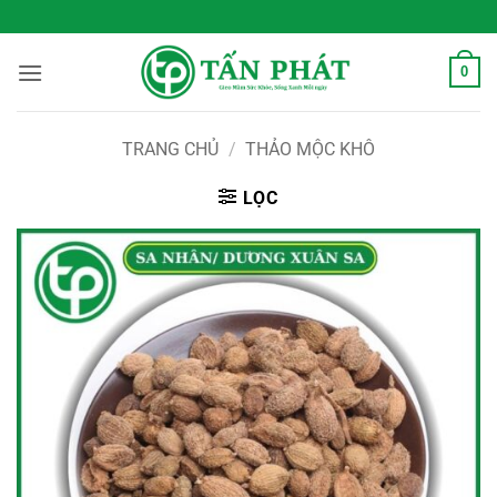
Bỏ
 Sống Xanh Mỗi Ngày
qua
nội
0
dung
TRANG CHỦ
/
THẢO MỘC KHÔ
LỌC