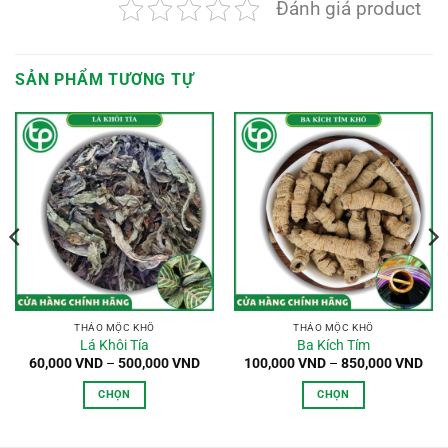
Đánh giá product
SẢN PHẨM TƯƠNG TỰ
oảng
:
,000 VND
n
0,000 VND
THẢO MỘC KHÔ
THẢO MỘC KHÔ
Lá Khôi Tía
Ba Kích Tím
Khoảng
Kho
60,000
VND
–
500,000
VND
100,000
VND
–
850,000
VND
giá:
giá:
từ
từ
CHỌN
CHỌN
60,000 VND
100
đến
đến
Sản
Sản
500,000 VND
850
phẩm
phẩm