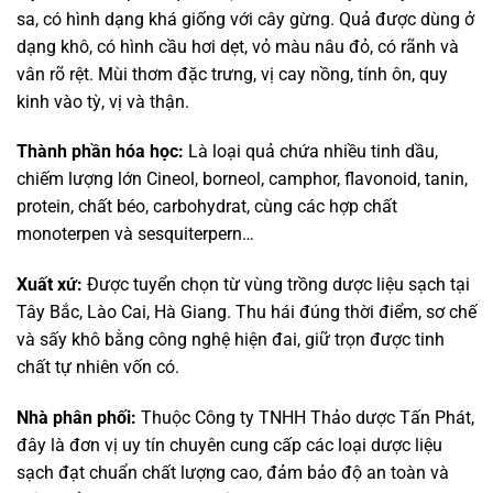
sa, có hình dạng khá giống với cây gừng. Quả được dùng ở
dạng khô, có hình cầu hơi dẹt, vỏ màu nâu đỏ, có rãnh và
vân rõ rệt. Mùi thơm đặc trưng, vị cay nồng, tính ôn, quy
kinh vào tỳ, vị và thận.
Thành phần hóa học:
Là loại quả chứa nhiều tinh dầu,
chiếm lượng lớn Cineol, borneol, camphor, flavonoid, tanin,
protein, chất béo, carbohydrat, cùng các hợp chất
monoterpen và sesquiterpern…
Xuất xứ:
Được tuyển chọn từ vùng trồng dược liệu sạch tại
Tây Bắc, Lào Cai, Hà Giang. Thu hái đúng thời điểm, sơ chế
và sấy khô bằng công nghệ hiện đai, giữ trọn được tinh
chất tự nhiên vốn có.
Nhà phân phối:
Thuộc Công ty TNHH Thảo dược Tấn Phát,
đây là đơn vị uy tín chuyên cung cấp các loại dược liệu
sạch đạt chuẩn chất lượng cao, đảm bảo độ an toàn và