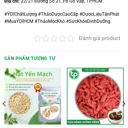
Địa chỉ:
22/21 Đường Số 21, P8 Gò Vấp, TP.HCM
#ÝDĩChấtLượng #ThảoDượcCaoCấp #DượcLiệuTấnPhát
#MuaÝDĩHCM #ThảoMộcKhô #SứcKhỏeDinhDưỡng
Đánh giá product
SẢN PHẨM TƯƠNG TỰ
oảng
:
,000 VND
n
0,000 VND