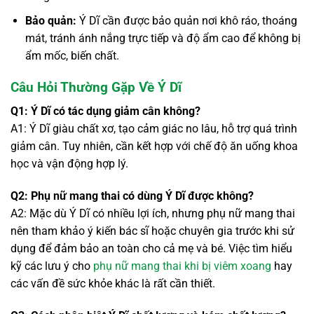
Bảo quản:
Ý Dĩ cần được bảo quản nơi khô ráo, thoáng
mát, tránh ánh nắng trực tiếp và độ ẩm cao để không bị
ẩm mốc, biến chất.
Câu Hỏi Thường Gặp Về Ý Dĩ
Q1: Ý Dĩ có tác dụng giảm cân không?
A1: Ý Dĩ giàu chất xơ, tạo cảm giác no lâu, hỗ trợ quá trình
giảm cân. Tuy nhiên, cần kết hợp với chế độ ăn uống khoa
học và vận động hợp lý.
Q2: Phụ nữ mang thai có dùng Ý Dĩ được không?
A2: Mặc dù Ý Dĩ có nhiều lợi ích, nhưng phụ nữ mang thai
nên tham khảo ý kiến bác sĩ hoặc chuyên gia trước khi sử
dụng để đảm bảo an toàn cho cả mẹ và bé. Việc tìm hiểu
kỹ các lưu ý cho
phụ nữ mang thai khi bị viêm xoang
hay
các vấn đề sức khỏe khác là rất cần thiết.