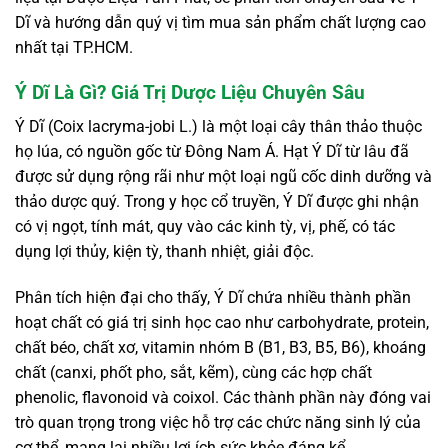
Dĩ và hướng dẫn quý vị tìm mua sản phẩm chất lượng cao
nhất tại TP.HCM.
Ý Dĩ Là Gì? Giá Trị Dược Liệu Chuyên Sâu
Ý Dĩ (Coix lacryma-jobi L.) là một loại cây thân thảo thuộc
họ lúa, có nguồn gốc từ Đông Nam Á. Hạt Ý Dĩ từ lâu đã
được sử dụng rộng rãi như một loại ngũ cốc dinh dưỡng và
thảo dược quý. Trong y học cổ truyền, Ý Dĩ được ghi nhận
có vị ngọt, tính mát, quy vào các kinh tỳ, vị, phế, có tác
dụng lợi thủy, kiện tỳ, thanh nhiệt, giải độc.
Phân tích hiện đại cho thấy, Ý Dĩ chứa nhiều thành phần
hoạt chất có giá trị sinh học cao như carbohydrate, protein,
chất béo, chất xơ, vitamin nhóm B (B1, B3, B5, B6), khoáng
chất (canxi, phốt pho, sắt, kẽm), cùng các hợp chất
phenolic, flavonoid và coixol. Các thành phần này đóng vai
trò quan trọng trong việc hỗ trợ các chức năng sinh lý của
cơ thể, mang lại nhiều lợi ích sức khỏe đáng kể.