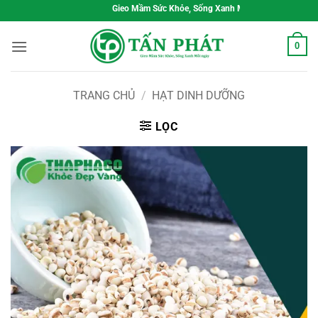
Bỏ
Gieo Mầm Sức Khỏe, Sống Xanh Mỗi Ngày
qua
nội
0
dung
TRANG CHỦ
/
HẠT DINH DƯỠNG
LỌC