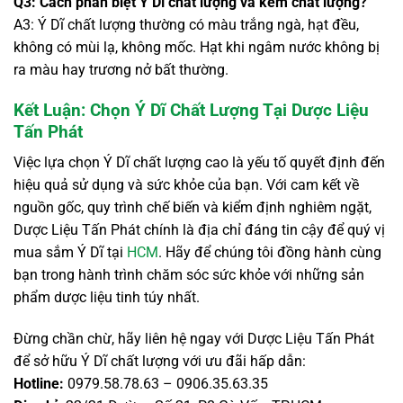
Q3: Cách phân biệt Ý Dĩ chất lượng và kém chất lượng?
A3: Ý Dĩ chất lượng thường có màu trắng ngà, hạt đều,
không có mùi lạ, không mốc. Hạt khi ngâm nước không bị
ra màu hay trương nở bất thường.
Kết Luận: Chọn Ý Dĩ Chất Lượng Tại Dược Liệu
Tấn Phát
Việc lựa chọn Ý Dĩ chất lượng cao là yếu tố quyết định đến
hiệu quả sử dụng và sức khỏe của bạn. Với cam kết về
nguồn gốc, quy trình chế biến và kiểm định nghiêm ngặt,
Dược Liệu Tấn Phát chính là địa chỉ đáng tin cậy để quý vị
mua sắm Ý Dĩ tại
HCM
. Hãy để chúng tôi đồng hành cùng
bạn trong hành trình chăm sóc sức khỏe với những sản
phẩm dược liệu tinh túy nhất.
Đừng chần chừ, hãy liên hệ ngay với Dược Liệu Tấn Phát
để sở hữu Ý Dĩ chất lượng với ưu đãi hấp dẫn:
Hotline:
0979.58.78.63 – 0906.35.63.35