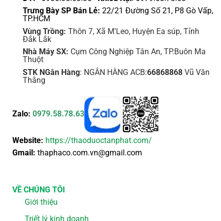
phẩm
phẩm
Trưng Bày SP Bán Lẻ:
22/21 Đường Số 21, P8 Gò Vấp,
TP.HCM
Vùng Trồng:
Thôn 7, Xã M'Leo, Huyện Ea súp, Tỉnh
Đắk Lắk
Nhà Máy SX:
Cụm Công Nghiệp Tân An, TP.Buôn Ma
Thuột
STK NGân Hàng
: NGÂN HÀNG ACB:
66868868
Vũ Văn
Thắng
Zalo:
0979.58.78.63
Website:
https://thaoduoctanphat.com/
Gmail:
thaphaco.com.vn@gmail.com
VỀ CHÚNG TÔI
Giới thiệu
Triết lý kinh doanh