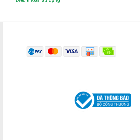
Điều khoản sử dụng
PHƯƠNG THỨC THANH TOÁN
ĐÃ THÔNG BÁO BỘ CÔNG THƯƠNG
KÊNH TRUYỀN THÔNG