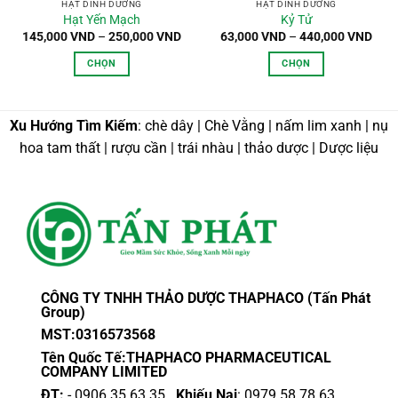
HẠT DINH DƯỠNG
HẠT DINH DƯỠNG
Hạt Yến Mạch
Kỷ Tử
Khoảng
Kho
145,000
VND
–
250,000
VND
63,000
VND
–
440,000
VND
giá:
giá:
từ
từ
CHỌN
CHỌN
145,000 VND
63,0
đến
đến
Sản
Sản
250,000 VND
440,
phẩm
phẩm
này
này
Xu Hướng Tìm Kiếm
: chè dây | Chè Vằng | nấm lim xanh | nụ
có
có
hoa tam thất | rượu cần | trái nhàu | thảo dược | Dược liệu
nhiều
nhiều
biến
biến
thể.
thể.
Các
Các
tùy
tùy
chọn
chọn
có
có
thể
thể
CÔNG TY TNHH THẢO DƯỢC THAPHACO (Tấn Phát
được
được
Group)
chọn
chọn
MST:0316573568
trên
trên
Tên Quốc Tế:THAPHACO PHARMACEUTICAL
trang
trang
COMPANY LIMITED
sản
sản
ĐT:
- 0906.35.63.35
Khiếu Nại
: 0979.58.78.63