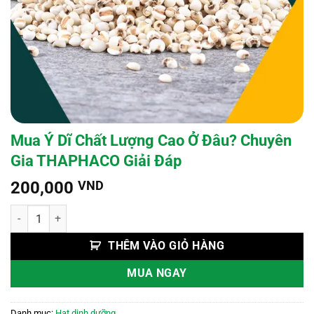
Mua Ý Dĩ Chất Lượng Cao Ở Đâu? Chuyên
Gia THAPHACO Giải Đáp
200,000
VND
Mua Ý Dĩ Chất Lượng Cao Ở Đâu? Chuyên Gia THAPHACO Giải Đáp s
THÊM VÀO GIỎ HÀNG
MUA NGAY
Danh mục:
Hạt dinh dưỡng