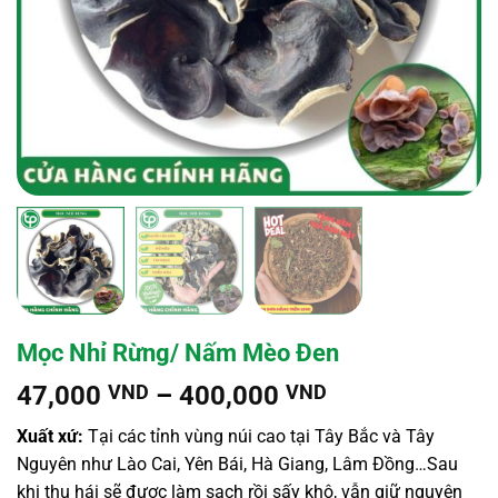
Mọc Nhỉ Rừng/ Nấm Mèo Đen
Khoảng
47,000
VND
–
400,000
VND
giá:
Xuất xứ:
Tại các tỉnh vùng núi cao tại Tây Bắc và Tây
từ
Nguyên như Lào Cai, Yên Bái, Hà Giang, Lâm Đồng…Sau
47,000 VND
khi thu hái sẽ được làm sạch rồi sấy khô, vẫn giữ nguyên