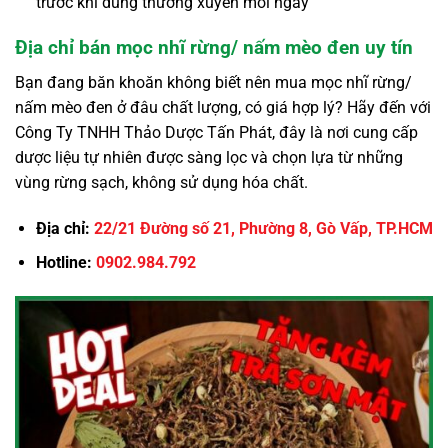
trước khi dùng thường xuyên mỗi ngày
Địa chỉ bán mọc nhĩ rừng/ nấm mèo đen uy tín
Bạn đang băn khoăn không biết nên mua mọc nhĩ rừng/
nấm mèo đen ở đâu chất lượng, có giá hợp lý? Hãy đến với
Công Ty TNHH Thảo Dược Tấn Phát, đây là nơi cung cấp
dược liệu tự nhiên được sàng lọc và chọn lựa từ những
vùng rừng sạch, không sử dụng hóa chất.
Địa chỉ:
22/21 Đường số 21, Phường 8, Gò Vấp, TP.HCM
Hotline:
0902.984.792