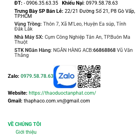
phẩm
phẩm
ĐT:
- 0906.35.63.35
Khiếu Nại
: 0979.58.78.63
Trưng Bày SP Bán Lẻ:
22/21 Đường Số 21, P8 Gò Vấp,
TP.HCM
Vùng Trồng:
Thôn 7, Xã M'Leo, Huyện Ea súp, Tỉnh
Đắk Lắk
Nhà Máy SX:
Cụm Công Nghiệp Tân An, TP.Buôn Ma
Thuột
STK NGân Hàng
: NGÂN HÀNG ACB:
66868868
Vũ Văn
Thắng
Zalo:
0979.58.78.63
Website:
https://thaoduoctanphat.com/
Gmail:
thaphaco.com.vn@gmail.com
VỀ CHÚNG TÔI
Giới thiệu