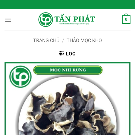
Bỏ
 Sống Xanh Mỗi Ngày
qua
nội
0
dung
TRANG CHỦ
/
THẢO MỘC KHÔ
LỌC