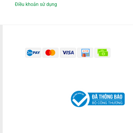
Điều khoản sử dụng
PHƯƠNG THỨC THANH TOÁN
ĐÃ THÔNG BÁO BỘ CÔNG THƯƠNG
KÊNH TRUYỀN THÔNG