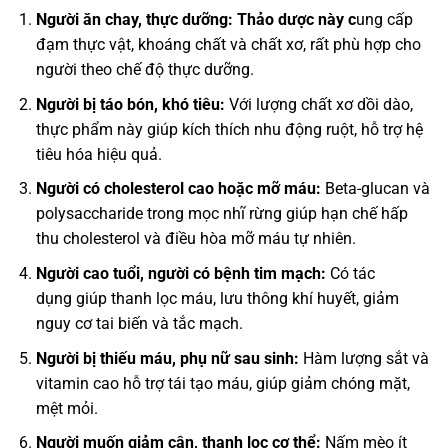
Người ăn chay, thực dưỡng: Thảo dược này c
ung cấp
đạm thực vật, khoáng chất và chất xơ, rất phù hợp cho
người theo chế độ thực dưỡng.
Người bị táo bón, khó tiêu:
Với lượng chất xơ dồi dào,
thực phẩm này giúp kích thích nhu động ruột, hỗ trợ hệ
tiêu hóa hiệu quả.
Người có cholesterol cao hoặc mỡ máu:
Beta-glucan và
polysaccharide trong mọc nhĩ rừng giúp hạn chế hấp
thu cholesterol và điều hòa mỡ máu tự nhiên.
Người cao tuổi, người có bệnh tim mạch:
Có tác
dụng giúp thanh lọc máu, lưu thông khí huyết, giảm
nguy cơ tai biến và tắc mạch.
Người bị thiếu máu, phụ nữ sau sinh:
Hàm lượng sắt và
vitamin cao hỗ trợ tái tạo máu, giúp giảm chóng mặt,
mệt mỏi.
Người muốn giảm cân, thanh lọc cơ thể:
Nấm mèo ít