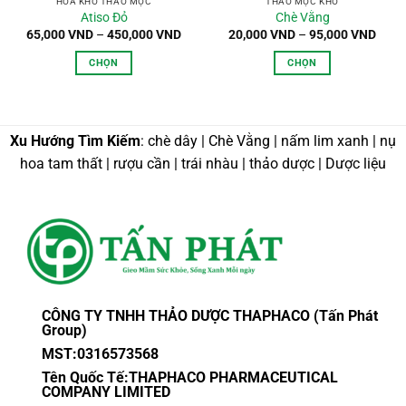
HOA KHÔ THẢO MỘC
THẢO MỘC KHÔ
Atiso Đỏ
Chè Vằng
Khoảng
Khoả
65,000
VND
–
450,000
VND
20,000
VND
–
95,000
VND
giá:
giá:
từ
từ
CHỌN
CHỌN
65,000 VND
20,0
đến
đến
Sản
Sản
450,000 VND
95,0
phẩm
phẩm
này
này
Xu Hướng Tìm Kiếm
: chè dây | Chè Vằng | nấm lim xanh | nụ
có
có
nhiều
nhiều
hoa tam thất | rượu cần | trái nhàu | thảo dược | Dược liệu
biến
biến
thể.
thể.
Các
Các
tùy
tùy
chọn
chọn
có
có
thể
thể
được
được
CÔNG TY TNHH THẢO DƯỢC THAPHACO (Tấn Phát
Group)
chọn
chọn
trên
trên
MST:0316573568
trang
trang
Tên Quốc Tế:THAPHACO PHARMACEUTICAL
sản
sản
COMPANY LIMITED