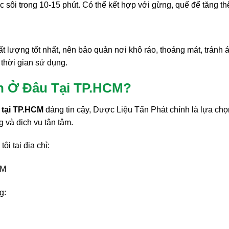
sôi trong 10-15 phút. Có thể kết hợp với gừng, quế để tăng t
ượng tốt nhất, nên bảo quản nơi khô ráo, thoáng mát, tránh ánh
 thời gian sử dụng.
n Ở Đâu Tại TP.HCM?
 tại TP.HCM
đáng tin cậy, Dược Liệu Tấn Phát chính là lựa chọ
 và dịch vụ tận tâm.
i tại địa chỉ:
CM
g: