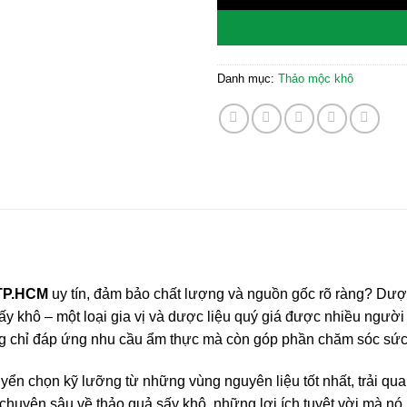
Danh mục:
Thảo mộc khô
 TP.HCM
uy tín, đảm bảo chất lượng và nguồn gốc rõ ràng? Dượ
ấy khô – một loại gia vị và dược liệu quý giá được nhiều ngư
ng chỉ đáp ứng nhu cầu ẩm thực mà còn góp phần chăm sóc sứ
n chọn kỹ lưỡng từ những vùng nguyên liệu tốt nhất, trải qua 
 chuyên sâu về thảo quả sấy khô, những lợi ích tuyệt vời mà nó 