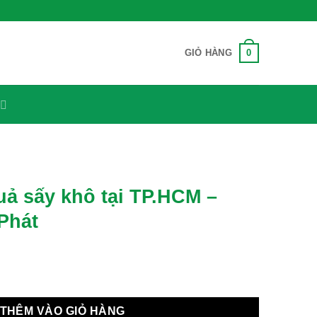
0
GIỎ HÀNG
uả sấy khô tại TP.HCM –
Phát
 TP.HCM - Dược Liệu Tấn Phát số lượng
THÊM VÀO GIỎ HÀNG