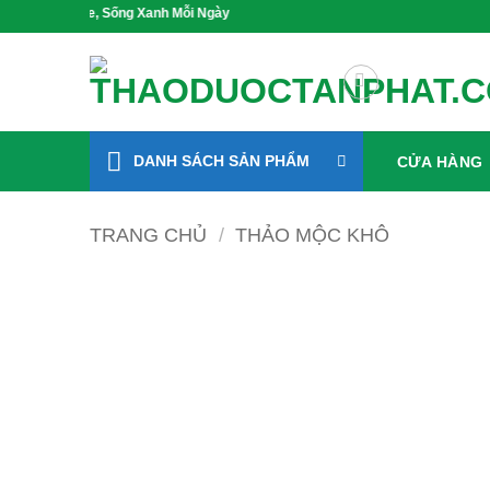
Bỏ
c Khỏe, Sống Xanh Mỗi Ngày
qua
nội
dung
DANH SÁCH SẢN PHẨM
CỬA HÀNG
TRANG CHỦ
/
THẢO MỘC KHÔ