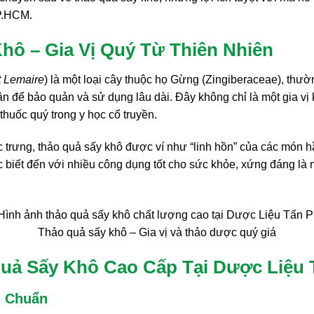
TP.HCM.
hô – Gia Vị Quý Từ Thiên Nhiên
 Lemaire
) là một loại cây thuộc họ Gừng (Zingiberaceae), thư
n để bảo quản và sử dụng lâu dài. Đây không chỉ là một gia vị 
huốc quý trong y học cổ truyền.
rưng, thảo quả sấy khô được ví như “linh hồn” của các món hầm
 biết đến với nhiều công dụng tốt cho sức khỏe, xứng đáng là
Thảo quả sấy khô – Gia vị và thảo dược quý giá
uả Sấy Khô Cao Cấp Tại Dược Liệu 
u Chuẩn