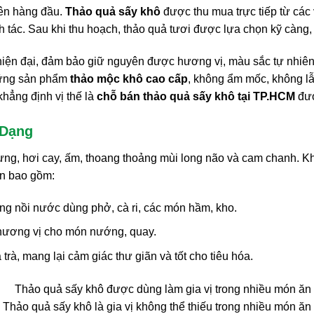
lên hàng đầu.
Thảo quả sấy khô
được thu mua trực tiếp từ các 
h tác. Sau khi thu hoạch, thảo quả tươi được lựa chọn kỹ càng
 hiện đại, đảm bảo giữ nguyên được hương vị, màu sắc tự nhi
những sản phẩm
thảo mộc khô cao cấp
, không ẩm mốc, không lẫ
hẳng định vị thế là
chỗ bán thảo quả sấy khô tại TP.HCM
đượ
 Dạng
ng, hơi cay, ấm, thoang thoảng mùi long não và cam chanh. Kh
ến bao gồm:
ong nồi nước dùng phở, cà ri, các món hầm, kho.
 hương vị cho món nướng, quay.
rà, mang lại cảm giác thư giãn và tốt cho tiêu hóa.
Thảo quả sấy khô là gia vị không thể thiếu trong nhiều món ăn