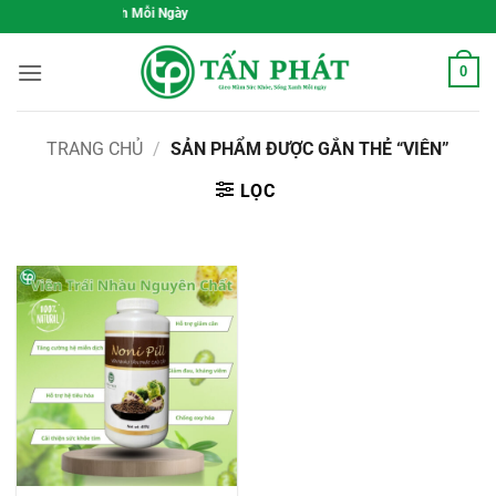
Bỏ
c Khỏe, Sống Xanh Mỗi Ngày
qua
nội
0
dung
TRANG CHỦ
/
SẢN PHẨM ĐƯỢC GẮN THẺ “VIÊN”
LỌC