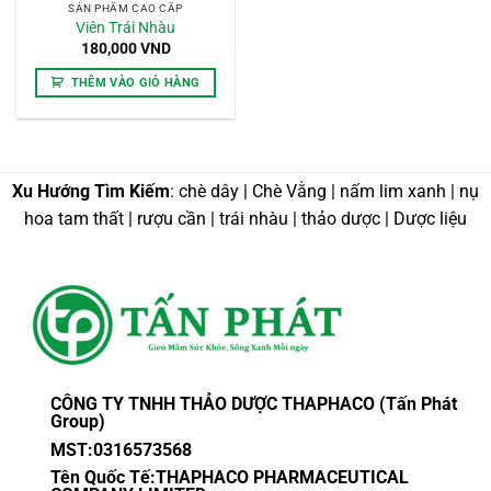
SẢN PHẨM CAO CẤP
Viên Trái Nhàu
180,000
VND
THÊM VÀO GIỎ HÀNG
Xu Hướng Tìm Kiếm
: chè dây | Chè Vằng | nấm lim xanh | nụ
hoa tam thất | rượu cần | trái nhàu | thảo dược | Dược liệu
CÔNG TY TNHH THẢO DƯỢC THAPHACO (Tấn Phát
Group)
MST:0316573568
Tên Quốc Tế:THAPHACO PHARMACEUTICAL