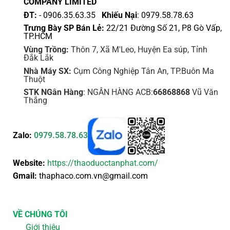
COMPANY LIMITED
ĐT:
- 0906.35.63.35
Khiếu Nại
: 0979.58.78.63
Trưng Bày SP Bán Lẻ:
22/21 Đường Số 21, P8 Gò Vấp,
TP.HCM
Vùng Trồng:
Thôn 7, Xã M'Leo, Huyện Ea súp, Tỉnh
Đắk Lắk
Nhà Máy SX:
Cụm Công Nghiệp Tân An, TP.Buôn Ma
Thuột
STK NGân Hàng
: NGÂN HÀNG ACB:
66868868
Vũ Văn
Thắng
Zalo:
0979.58.78.63
Website:
https://thaoduoctanphat.com/
Gmail:
thaphaco.com.vn@gmail.com
VỀ CHÚNG TÔI
Giới thiệu