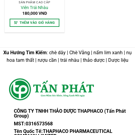
SẢN PHẨM CAO CẤP
Viên Trái Nhàu
180,000
VND
THÊM VÀO GIỎ HÀNG
Xu Hướng Tìm Kiếm
: chè dây | Chè Vằng | nấm lim xanh | nụ
hoa tam thất | rượu cần | trái nhàu | thảo dược | Dược liệu
CÔNG TY TNHH THẢO DƯỢC THAPHACO (Tấn Phát
Group)
MST:0316573568
Tên Quốc Tế:THAPHACO PHARMACEUTICAL