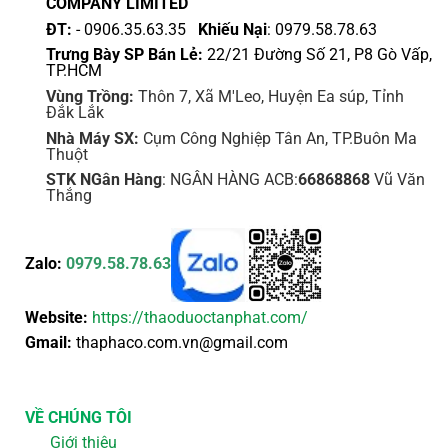
COMPANY LIMITED
ĐT:
- 0906.35.63.35
Khiếu Nại
: 0979.58.78.63
Trưng Bày SP Bán Lẻ:
22/21 Đường Số 21, P8 Gò Vấp,
TP.HCM
Vùng Trồng:
Thôn 7, Xã M'Leo, Huyện Ea súp, Tỉnh
Đắk Lắk
Nhà Máy SX:
Cụm Công Nghiệp Tân An, TP.Buôn Ma
Thuột
STK NGân Hàng
: NGÂN HÀNG ACB:
66868868
Vũ Văn
Thắng
Zalo:
0979.58.78.63
Website:
https://thaoduoctanphat.com/
Gmail:
thaphaco.com.vn@gmail.com
VỀ CHÚNG TÔI
Giới thiệu