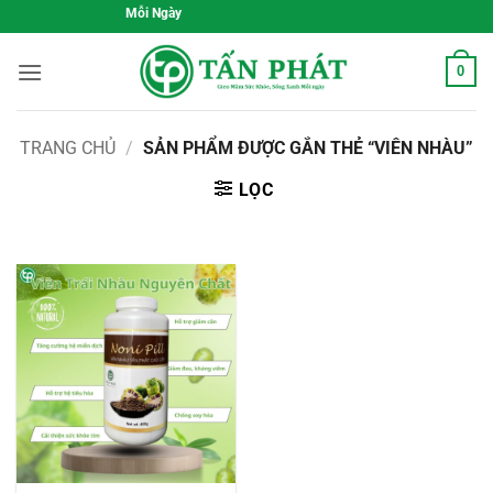
Bỏ
 Khỏe, Sống Xanh Mỗi Ngày
qua
nội
0
dung
TRANG CHỦ
/
SẢN PHẨM ĐƯỢC GẮN THẺ “VIÊN NHÀU”
LỌC