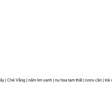
dây | Chè Vằng | nấm lim xanh | nụ hoa tam thất | rượu cần | trá
VỀ CHÚNG TÔI
Giới thiệu
 Phát Group)
Triết lý kinh doanh