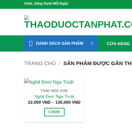
Bỏ
 Mầm Sức Khỏe, Sống Xanh Mỗi Ngày
qua
nội
dung
DANH SÁCH SẢN PHẨM
CỬA HÀNG
TRANG CHỦ
/
SẢN PHẨM ĐƯỢC GẮN TH
THẢO MỘC KHÔ
Nghệ Đen/ Nga Truật
Khoảng
22,000
VND
–
130,000
VND
giá:
từ
CHỌN
22,000 VND
đến
Sản
130,000 VND
phẩm