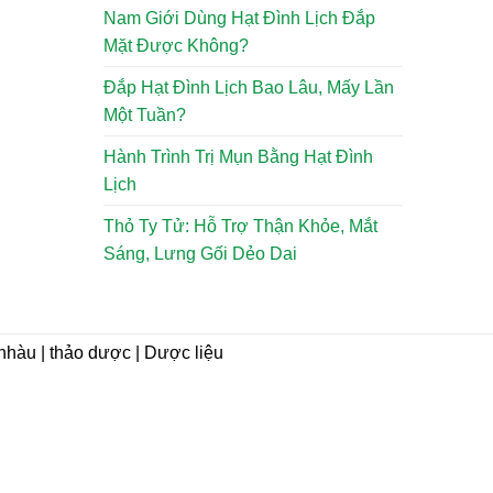
Nam Giới Dùng Hạt Đình Lịch Đắp
Mặt Được Không?
Đắp Hạt Đình Lịch Bao Lâu, Mấy Lần
Một Tuần?
Hành Trình Trị Mụn Bằng Hạt Đình
Lịch
Thỏ Ty Tử: Hỗ Trợ Thận Khỏe, Mắt
Sáng, Lưng Gối Dẻo Dai
i nhàu | thảo dược | Dược liệu
CHÍNH SÁCH
Hướng dẫn mua hàng