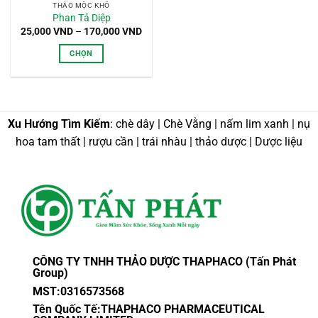
THẢO MỘC KHÔ
Phan Tả Diệp
Khoảng
25,000
VND
–
170,000
VND
giá:
từ
CHỌN
25,000 VND
đến
Sản
170,000 VND
phẩm
này
có
Xu Hướng Tìm Kiếm
: chè dây | Chè Vằng | nấm lim xanh | nụ
nhiều
hoa tam thất | rượu cần | trái nhàu | thảo dược | Dược liệu
biến
thể.
Các
tùy
chọn
có
thể
được
CÔNG TY TNHH THẢO DƯỢC THAPHACO (Tấn Phát
chọn
Group)
trên
MST:0316573568
trang
sản
Tên Quốc Tế:THAPHACO PHARMACEUTICAL