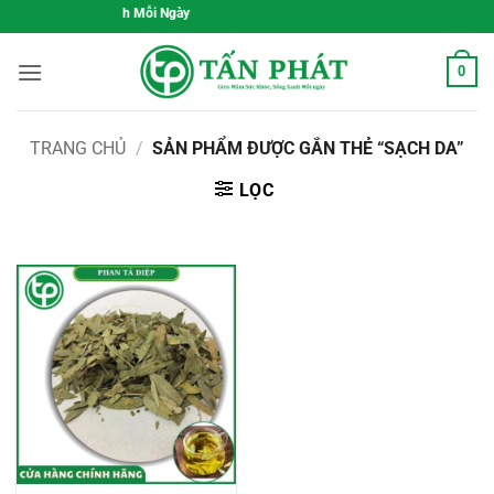
Bỏ
ức Khỏe, Sống Xanh Mỗi Ngày
qua
nội
0
dung
TRANG CHỦ
/
SẢN PHẨM ĐƯỢC GẮN THẺ “SẠCH DA”
LỌC