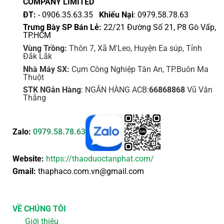
COMPANY LIMITED
phẩm
ĐT:
- 0906.35.63.35
Khiếu Nại
: 0979.58.78.63
Trưng Bày SP Bán Lẻ:
22/21 Đường Số 21, P8 Gò Vấp,
TP.HCM
Vùng Trồng:
Thôn 7, Xã M'Leo, Huyện Ea súp, Tỉnh
Đắk Lắk
Nhà Máy SX:
Cụm Công Nghiệp Tân An, TP.Buôn Ma
Thuột
STK NGân Hàng
: NGÂN HÀNG ACB:
66868868
Vũ Văn
Thắng
Zalo:
0979.58.78.63
Website:
https://thaoduoctanphat.com/
Gmail:
thaphaco.com.vn@gmail.com
VỀ CHÚNG TÔI
Giới thiệu