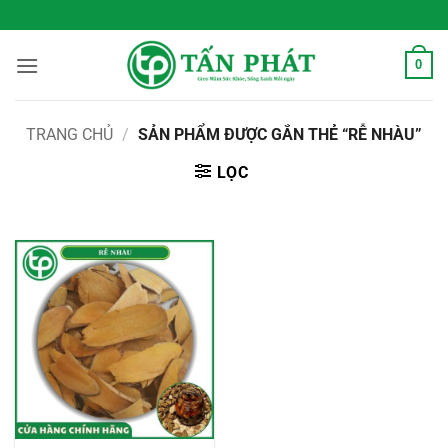
Bỏ
 Sống Xanh Mỗi Ngày
qua
nội
0
dung
TRANG CHỦ
/
SẢN PHẨM ĐƯỢC GẮN THẺ “RỄ NHÀU”
LỌC