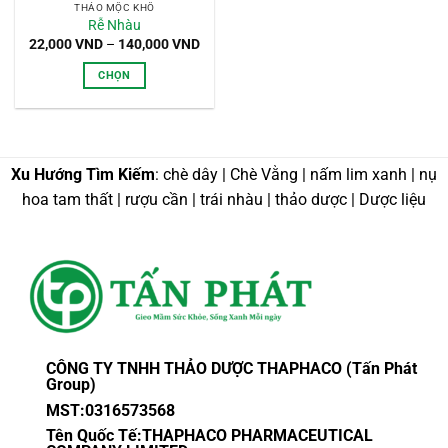
THẢO MỘC KHÔ
Rễ Nhàu
Khoảng
22,000
VND
–
140,000
VND
giá:
từ
CHỌN
22,000 VND
đến
Sản
140,000 VND
phẩm
này
có
Xu Hướng Tìm Kiếm
: chè dây | Chè Vằng | nấm lim xanh | nụ
nhiều
hoa tam thất | rượu cần | trái nhàu | thảo dược | Dược liệu
biến
thể.
Các
tùy
chọn
có
thể
được
CÔNG TY TNHH THẢO DƯỢC THAPHACO (Tấn Phát
chọn
Group)
trên
MST:0316573568
trang
sản
Tên Quốc Tế:THAPHACO PHARMACEUTICAL