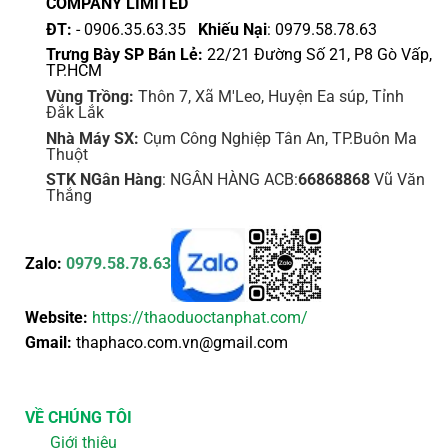
COMPANY LIMITED
phẩm
ĐT:
- 0906.35.63.35
Khiếu Nại
: 0979.58.78.63
Trưng Bày SP Bán Lẻ:
22/21 Đường Số 21, P8 Gò Vấp,
TP.HCM
Vùng Trồng:
Thôn 7, Xã M'Leo, Huyện Ea súp, Tỉnh
Đắk Lắk
Nhà Máy SX:
Cụm Công Nghiệp Tân An, TP.Buôn Ma
Thuột
STK NGân Hàng
: NGÂN HÀNG ACB:
66868868
Vũ Văn
Thắng
Zalo:
0979.58.78.63
Website:
https://thaoduoctanphat.com/
Gmail:
thaphaco.com.vn@gmail.com
VỀ CHÚNG TÔI
Giới thiệu