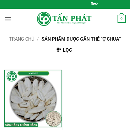
Bỏ
Gieo Mầm Sức Khỏe, Sống 
qua
nội
0
dung
TRANG CHỦ
/
SẢN PHẨM ĐƯỢC GẮN THẺ “Ợ CHUA”
LỌC