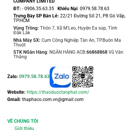
COMPANY LIMITED
phẩm
ĐT:
- 0906.35.63.35
Khiếu Nại
: 0979.58.78.63
Trưng Bày SP Bán Lẻ:
22/21 Đường Số 21, P8 Gò Vấp,
TP.HCM
Vùng Trồng:
Thôn 7, Xã M'Leo, Huyện Ea súp, Tỉnh
Đắk Lắk
Nhà Máy SX:
Cụm Công Nghiệp Tân An, TP.Buôn Ma
Thuột
STK NGân Hàng
: NGÂN HÀNG ACB:
66868868
Vũ Văn
Thắng
Zalo:
0979.58.78.63
Website:
https://thaoduoctanphat.com/
Gmail:
thaphaco.com.vn@gmail.com
VỀ CHÚNG TÔI
Giới thiệu