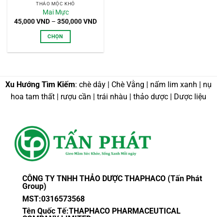
THẢO MỘC KHÔ
Mai Mực
Khoảng
45,000
VND
–
350,000
VND
giá:
từ
CHỌN
45,000 VND
đến
Sản
350,000 VND
phẩm
này
có
Xu Hướng Tìm Kiếm
: chè dây | Chè Vằng | nấm lim xanh | nụ
nhiều
hoa tam thất | rượu cần | trái nhàu | thảo dược | Dược liệu
biến
thể.
Các
tùy
chọn
có
thể
được
CÔNG TY TNHH THẢO DƯỢC THAPHACO (Tấn Phát
chọn
Group)
trên
MST:0316573568
trang
sản
Tên Quốc Tế:THAPHACO PHARMACEUTICAL