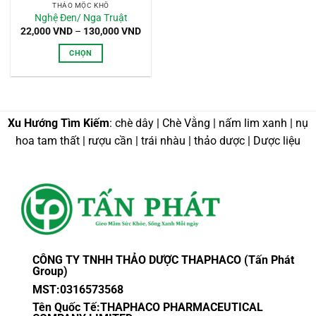
THẢO MỘC KHÔ
Nghệ Đen/ Nga Truật
Khoảng
22,000
VND
–
130,000
VND
giá:
từ
CHỌN
22,000 VND
đến
Sản
130,000 VND
phẩm
này
có
Xu Hướng Tìm Kiếm
: chè dây | Chè Vằng | nấm lim xanh | nụ
nhiều
hoa tam thất | rượu cần | trái nhàu | thảo dược | Dược liệu
biến
thể.
Các
tùy
chọn
có
thể
được
CÔNG TY TNHH THẢO DƯỢC THAPHACO (Tấn Phát
chọn
Group)
trên
MST:0316573568
trang
sản
Tên Quốc Tế:THAPHACO PHARMACEUTICAL