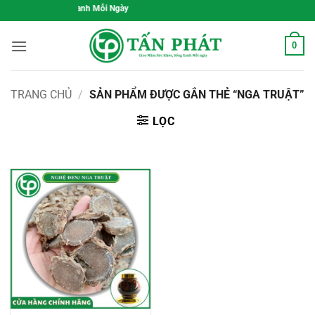
Bỏ
Sức Khỏe, Sống Xanh Mỗi Ngày
qua
nội
0
dung
TRANG CHỦ
/
SẢN PHẨM ĐƯỢC GẮN THẺ “NGA TRUẬT”
LỌC