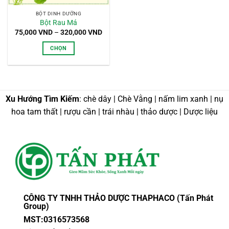
BỘT DINH DƯỠNG
Bột Rau Má
Khoảng
75,000
VND
–
320,000
VND
giá:
từ
CHỌN
75,000 VND
đến
Sản
320,000 VND
phẩm
này
có
Xu Hướng Tìm Kiếm
: chè dây | Chè Vằng | nấm lim xanh | nụ
nhiều
hoa tam thất | rượu cần | trái nhàu | thảo dược | Dược liệu
biến
thể.
Các
tùy
chọn
có
thể
được
CÔNG TY TNHH THẢO DƯỢC THAPHACO (Tấn Phát
chọn
Group)
trên
MST:0316573568
trang