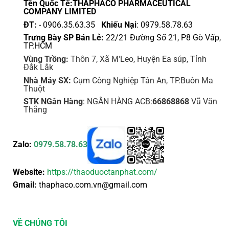
sản
Tên Quốc Tế:THAPHACO PHARMACEUTICAL
COMPANY LIMITED
phẩm
ĐT:
- 0906.35.63.35
Khiếu Nại
: 0979.58.78.63
Trưng Bày SP Bán Lẻ:
22/21 Đường Số 21, P8 Gò Vấp,
TP.HCM
Vùng Trồng:
Thôn 7, Xã M'Leo, Huyện Ea súp, Tỉnh
Đắk Lắk
Nhà Máy SX:
Cụm Công Nghiệp Tân An, TP.Buôn Ma
Thuột
STK NGân Hàng
: NGÂN HÀNG ACB:
66868868
Vũ Văn
Thắng
Zalo:
0979.58.78.63
Website:
https://thaoduoctanphat.com/
Gmail:
thaphaco.com.vn@gmail.com
VỀ CHÚNG TÔI