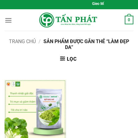
Bỏ
Gieo Mầm Sức Khỏe, Sống Xa
qua
nội
0
dung
TRANG CHỦ
/
SẢN PHẨM ĐƯỢC GẮN THẺ “LÀM ĐẸP
DA”
LỌC