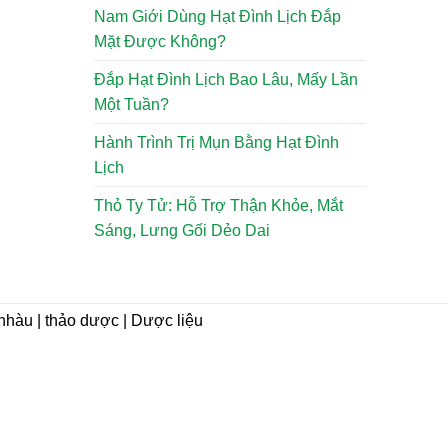
Nam Giới Dùng Hạt Đình Lịch Đắp
Mặt Được Không?
Đắp Hạt Đình Lịch Bao Lâu, Mấy Lần
Một Tuần?
Hành Trình Trị Mụn Bằng Hạt Đình
Lịch
Thỏ Ty Tử: Hỗ Trợ Thận Khỏe, Mắt
Sáng, Lưng Gối Dẻo Dai
i nhàu | thảo dược | Dược liệu
CHÍNH SÁCH
Hướng dẫn mua hàng