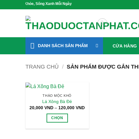
Bỏ
 Mầm Sức Khỏe, Sống Xanh Mỗi Ngày
qua
nội
dung
DANH SÁCH SẢN PHẨM
CỬA HÀNG
TRANG CHỦ
/
SẢN PHẨM ĐƯỢC GẮN TH
THẢO MỘC KHÔ
Lá Xông Bà Đẻ
Khoảng
20,000
VND
–
120,000
VND
giá:
từ
CHỌN
20,000 VND
đến
Sản
120,000 VND
phẩm