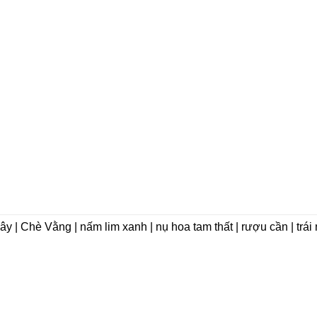
dây | Chè Vằng | nấm lim xanh | nụ hoa tam thất | rượu cần | trá
VỀ CHÚNG TÔI
Giới thiệu
Triết lý kinh doanh