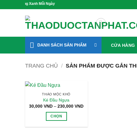
Bỏ
 Khỏe, Sống Xanh Mỗi Ngày
qua
nội
dung
DANH SÁCH SẢN PHẨM
CỬA HÀNG
TRANG CHỦ
/
SẢN PHẨM ĐƯỢC GẮN TH
THẢO MỘC KHÔ
Ké Đầu Ngựa
Khoảng
30,000
VND
–
230,000
VND
giá:
từ
CHỌN
30,000 VND
đến
Sản
230,000 VND
phẩm