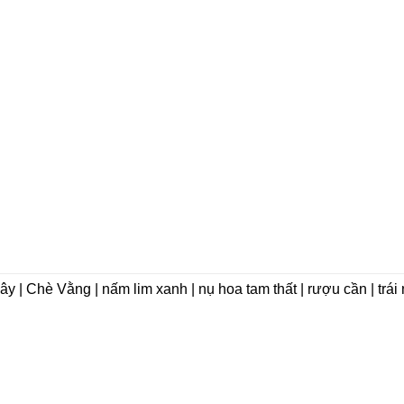
dây | Chè Vằng | nấm lim xanh | nụ hoa tam thất | rượu cần | trá
VỀ CHÚNG TÔI
Giới thiệu
 Phát Group)
Triết lý kinh doanh