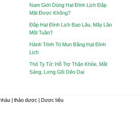
Nam Giới Dùng Hạt Đình Lịch Đắp
Mặt Được Không?
Đắp Hạt Đình Lịch Bao Lâu, Mấy Lần
Một Tuần?
Hành Trình Trị Mụn Bằng Hạt Đình
Lịch
Thỏ Ty Tử: Hỗ Trợ Thận Khỏe, Mắt
Sáng, Lưng Gối Dẻo Dai
i nhàu | thảo dược | Dược liệu
CHÍNH SÁCH
Hướng dẫn mua hàng