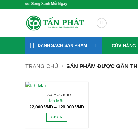
Bỏ
ầm Sức Khỏe, Sống Xanh Mỗi Ngày
qua
nội
dung
DANH SÁCH SẢN PHẨM
CỬA HÀNG
TRANG CHỦ
/
SẢN PHẨM ĐƯỢC GẮN THẺ
THẢO MỘC KHÔ
Ích Mẫu
Khoảng
22,000
VND
–
120,000
VND
giá:
từ
CHỌN
22,000 VND
đến
Sản
120,000 VND
phẩm