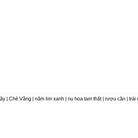
dây | Chè Vằng | nấm lim xanh | nụ hoa tam thất | rượu cần | trá
VỀ CHÚNG TÔI
Giới thiệu
 Phát Group)
Triết lý kinh doanh