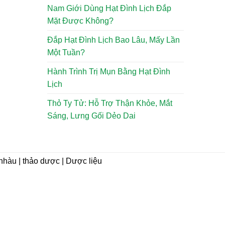
Nam Giới Dùng Hạt Đình Lịch Đắp
Mặt Được Không?
Đắp Hạt Đình Lịch Bao Lâu, Mấy Lần
Một Tuần?
Hành Trình Trị Mụn Bằng Hạt Đình
Lịch
Thỏ Ty Tử: Hỗ Trợ Thận Khỏe, Mắt
Sáng, Lưng Gối Dẻo Dai
i nhàu | thảo dược | Dược liệu
CHÍNH SÁCH
Hướng dẫn mua hàng