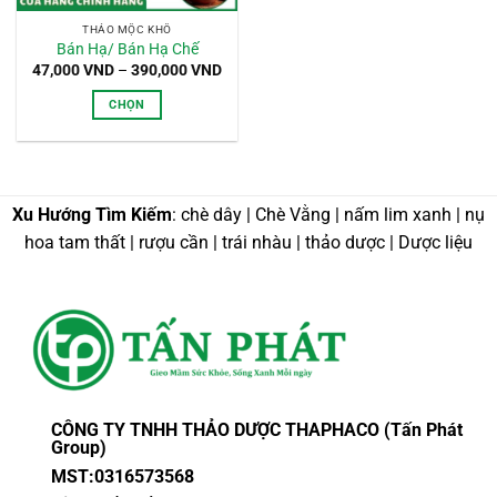
THẢO MỘC KHÔ
Bán Hạ/ Bán Hạ Chế
Khoảng
47,000
VND
–
390,000
VND
giá:
từ
CHỌN
47,000 VND
đến
Sản
390,000 VND
phẩm
này
có
Xu Hướng Tìm Kiếm
: chè dây | Chè Vằng | nấm lim xanh | nụ
nhiều
hoa tam thất | rượu cần | trái nhàu | thảo dược | Dược liệu
biến
thể.
Các
tùy
chọn
có
thể
được
CÔNG TY TNHH THẢO DƯỢC THAPHACO (Tấn Phát
chọn
Group)
trên
MST:0316573568
trang