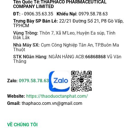
sản
Tên Quốc Tế:THAPHACO PHARMACEUTICAL
COMPANY LIMITED
phẩm
ĐT:
- 0906.35.63.35
Khiếu Nại
: 0979.58.78.63
Trưng Bày SP Bán Lẻ:
22/21 Đường Số 21, P8 Gò Vấp,
TP.HCM
Vùng Trồng:
Thôn 7, Xã M'Leo, Huyện Ea súp, Tỉnh
Đắk Lắk
Nhà Máy SX:
Cụm Công Nghiệp Tân An, TP.Buôn Ma
Thuột
STK NGân Hàng
: NGÂN HÀNG ACB:
66868868
Vũ Văn
Thắng
Zalo:
0979.58.78.63
Website:
https://thaoduoctanphat.com/
Gmail:
thaphaco.com.vn@gmail.com
VỀ CHÚNG TÔI