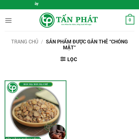
Bỏ
 Sống Xanh Mỗi Ngày
qua
nội
0
dung
TRANG CHỦ
/
SẢN PHẨM ĐƯỢC GẮN THẺ “CHÓNG
MẶT”
LỌC