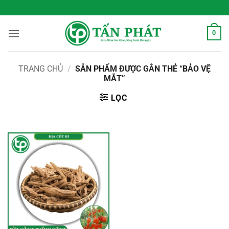
Bỏ
 Sống Xanh Mỗi Ngày
qua
nội
0
dung
TRANG CHỦ
/
SẢN PHẨM ĐƯỢC GẮN THẺ “BẢO VỆ
MẮT”
LỌC