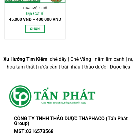
THẢO MỘC KHÔ
Địa Cốt Bì
Khoảng
45,000
VND
–
400,000
VND
giá:
từ
CHỌN
45,000 VND
đến
Sản
400,000 VND
phẩm
này
có
Xu Hướng Tìm Kiếm
: chè dây | Chè Vằng | nấm lim xanh | nụ
nhiều
hoa tam thất | rượu cần | trái nhàu | thảo dược | Dược liệu
biến
thể.
Các
tùy
chọn
có
thể
được
CÔNG TY TNHH THẢO DƯỢC THAPHACO (Tấn Phát
chọn
Group)
trên
MST:0316573568
trang