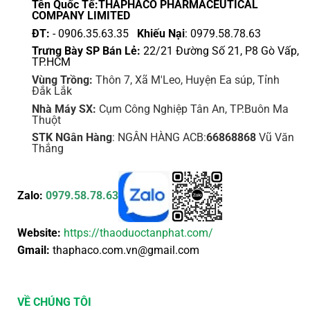
sản
Tên Quốc Tế:THAPHACO PHARMACEUTICAL
COMPANY LIMITED
phẩm
ĐT:
- 0906.35.63.35
Khiếu Nại
: 0979.58.78.63
Trưng Bày SP Bán Lẻ:
22/21 Đường Số 21, P8 Gò Vấp,
TP.HCM
Vùng Trồng:
Thôn 7, Xã M'Leo, Huyện Ea súp, Tỉnh
Đắk Lắk
Nhà Máy SX:
Cụm Công Nghiệp Tân An, TP.Buôn Ma
Thuột
STK NGân Hàng
: NGÂN HÀNG ACB:
66868868
Vũ Văn
Thắng
Zalo:
0979.58.78.63
Website:
https://thaoduoctanphat.com/
Gmail:
thaphaco.com.vn@gmail.com
VỀ CHÚNG TÔI